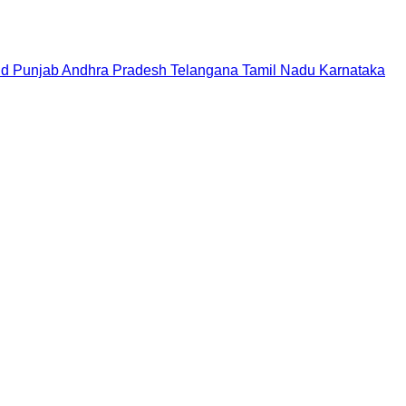
nd
Punjab
Andhra Pradesh
Telangana
Tamil Nadu
Karnataka