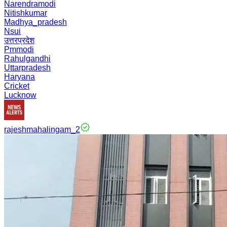
Narendramodi
Nitishkumar
Madhya_pradesh
Nsui
उत्तरप्रदेश
Pmmodi
Rahulgandhi
Uttarpradesh
Haryana
Cricket
Lucknow
rajeshmahalingam_2