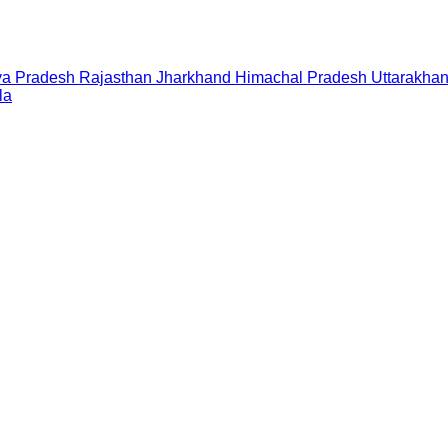
a Pradesh
Rajasthan
Jharkhand
Himachal Pradesh
Uttarakha
la