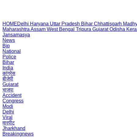
HOME
Delhi
Haryana
Uttar Pradesh
Bihar
Chhattisgarh
Madhy
Maharashtra
Assam
West Bengal
Tripura
Gujarat
Odisha
Kera
Jansamasya
News
Bjp
National
Police
Bihar
India
कांग्रेस
बीजेपी
Gujarat
भाजपा
Accident
Congress
Modi
Delhi
Viral
मारपीट
Jharkhand
Breakingnews