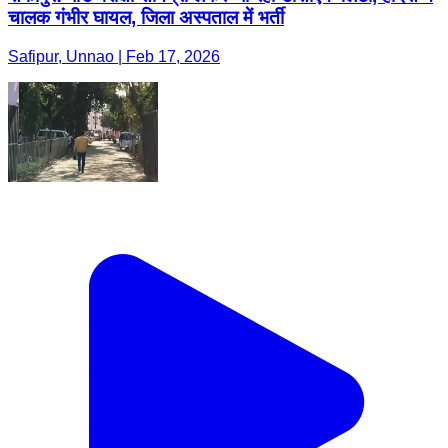
चालक गंभीर घायल, जिला अस्पताल में भर्ती
Safipur, Unnao | Feb 17, 2026