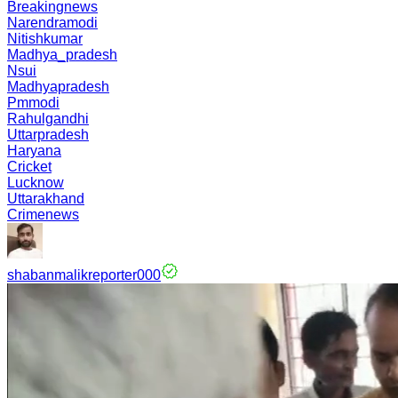
Breakingnews
Narendramodi
Nitishkumar
Madhya_pradesh
Nsui
Madhyapradesh
Pmmodi
Rahulgandhi
Uttarpradesh
Haryana
Cricket
Lucknow
Uttarakhand
Crimenews
shabanmalikreporter000