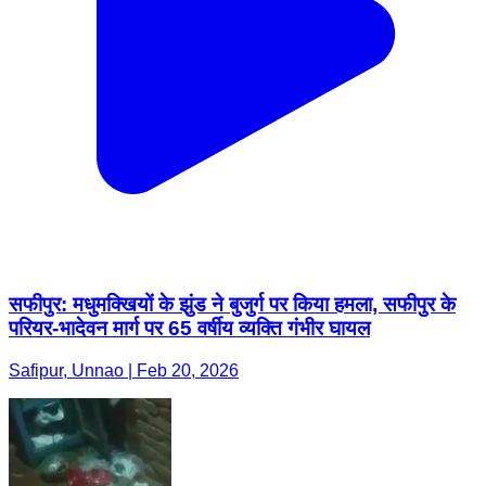
सफीपुर: मधुमक्खियों के झुंड ने बुजुर्ग पर किया हमला, सफीपुर के
परियर-भादेवन मार्ग पर 65 वर्षीय व्यक्ति गंभीर घायल
Safipur, Unnao | Feb 20, 2026