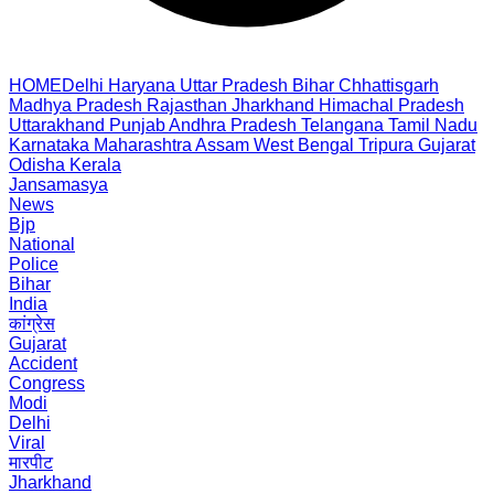
HOME
Delhi
Haryana
Uttar Pradesh
Bihar
Chhattisgarh
Madhya Pradesh
Rajasthan
Jharkhand
Himachal Pradesh
Uttarakhand
Punjab
Andhra Pradesh
Telangana
Tamil Nadu
Karnataka
Maharashtra
Assam
West Bengal
Tripura
Gujarat
Odisha
Kerala
Jansamasya
News
Bjp
National
Police
Bihar
India
कांग्रेस
Gujarat
Accident
Congress
Modi
Delhi
Viral
मारपीट
Jharkhand