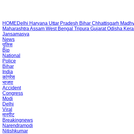
HOME
Delhi
Haryana
Uttar Pradesh
Bihar
Chhattisgarh
Madhy
Maharashtra
Assam
West Bengal
Tripura
Gujarat
Odisha
Kera
Jansamasya
News
पुलिस
Bjp
National
Police
Bihar
India
कांग्रेस
भाजपा
Accident
Congress
Modi
Delhi
Viral
मारपीट
Breakingnews
Narendramodi
Nitishkumar