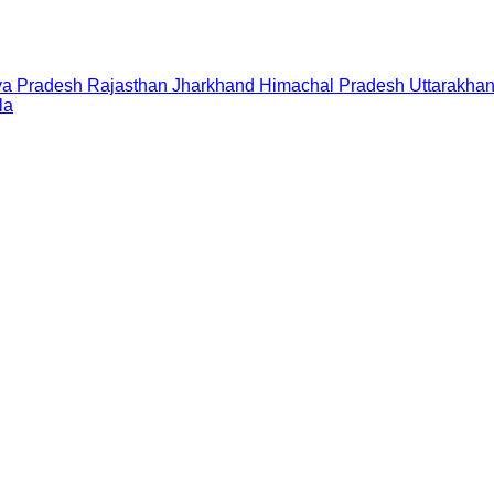
a Pradesh
Rajasthan
Jharkhand
Himachal Pradesh
Uttarakha
la