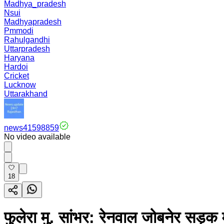
Madhya_pradesh
Nsui
Madhyapradesh
Pmmodi
Rahulgandhi
Uttarpradesh
Haryana
Hardoi
Cricket
Lucknow
Uttarakhand
news41598859
No video available
18
फुलेरा मु. सांभर: रेनवाल जोबनेर सड़क म