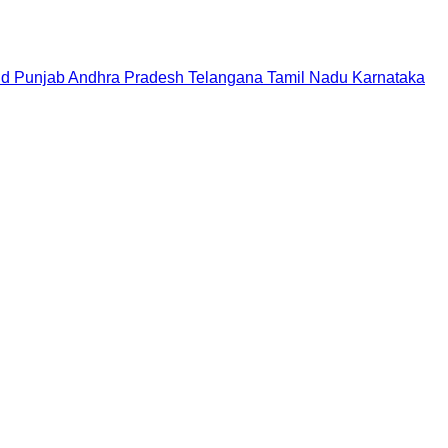
nd
Punjab
Andhra Pradesh
Telangana
Tamil Nadu
Karnataka