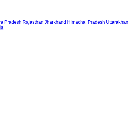
a Pradesh
Rajasthan
Jharkhand
Himachal Pradesh
Uttarakha
la