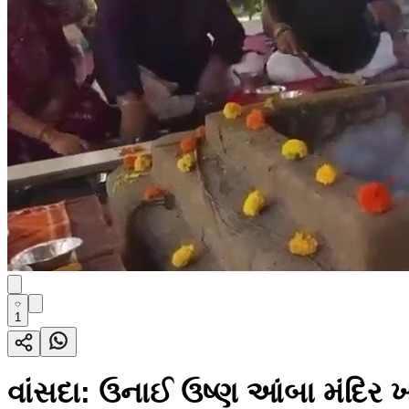
1
વાંસદા: ઉનાઈ ઉષ્ણ આંબા મંદિર ખ