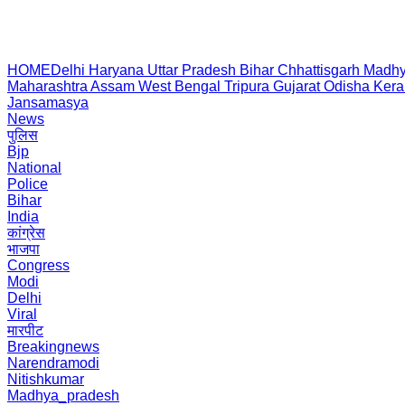
HOME
Delhi
Haryana
Uttar Pradesh
Bihar
Chhattisgarh
Madhy
Maharashtra
Assam
West Bengal
Tripura
Gujarat
Odisha
Kera
Jansamasya
News
पुलिस
Bjp
National
Police
Bihar
India
कांग्रेस
भाजपा
Congress
Modi
Delhi
Viral
मारपीट
Breakingnews
Narendramodi
Nitishkumar
Madhya_pradesh