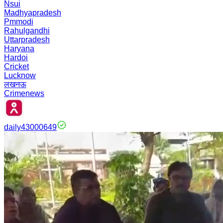
Nsui
Madhyapradesh
Pmmodi
Rahulgandhi
Uttarpradesh
Haryana
Hardoi
Cricket
Lucknow
लखनऊ
Crimenews
daily43000649