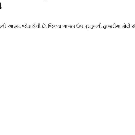
ા
ોની આસ્થા જોડાયેલી છે. જિલ્લા ભાજપ ઉપ પ્રમુખની હાજરીમા મોટી સંખ્ય