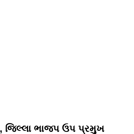
યો, જિલ્લા ભાજપ ઉપ પ્રમુખ