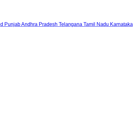
nd
Punjab
Andhra Pradesh
Telangana
Tamil Nadu
Karnataka