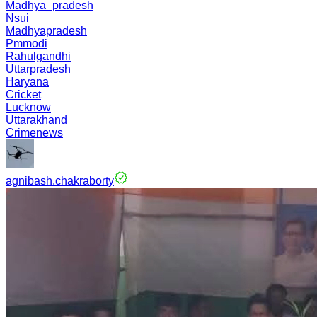
Madhya_pradesh
Nsui
Madhyapradesh
Pmmodi
Rahulgandhi
Uttarpradesh
Haryana
Cricket
Lucknow
Uttarakhand
Crimenews
agnibash.chakraborty