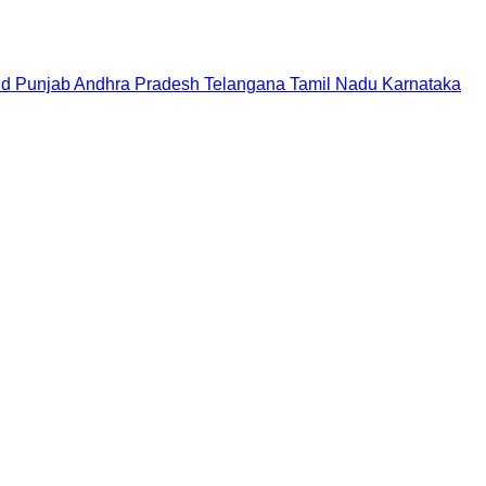
nd
Punjab
Andhra Pradesh
Telangana
Tamil Nadu
Karnataka