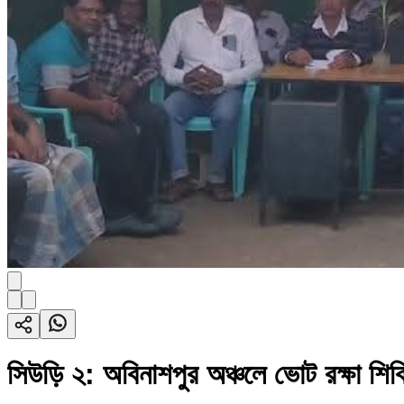
সিউড়ি ২: অবিনাশপুর অঞ্চলে ভোট রক্ষা শ