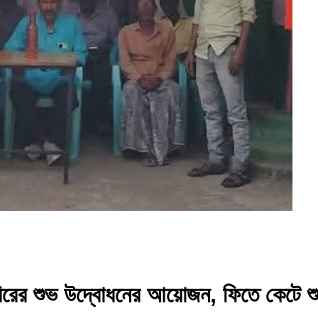
িবিরের শুভ উদ্বোধনের আয়োজন, ফিতে কেটে