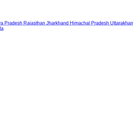
a Pradesh
Rajasthan
Jharkhand
Himachal Pradesh
Uttarakha
la