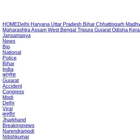
HOME
Delhi
Haryana
Uttar Pradesh
Bihar
Chhattisgarh
Madhy
Maharashtra
Assam
West Bengal
Tripura
Gujarat
Odisha
Kera
Jansamasya
News
Bjp
National
Police
Bihar
India
कांग्रेस
Gujarat
Accident
Congress
Modi
Delhi
Viral
मारपीट
Jharkhand
Breakingnews
Narendramodi
Nitishkumar