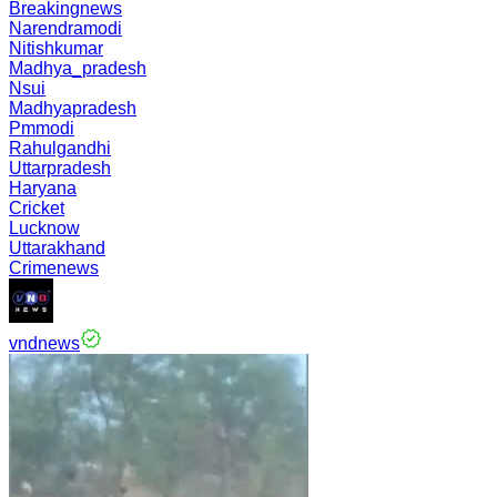
Breakingnews
Narendramodi
Nitishkumar
Madhya_pradesh
Nsui
Madhyapradesh
Pmmodi
Rahulgandhi
Uttarpradesh
Haryana
Cricket
Lucknow
Uttarakhand
Crimenews
vndnews