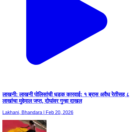
लाखनी: लाखनी पोलिसांची धडक कारवाई: १ ब्रास अवैध रेतीसह ८
लाखांचा मुद्देमाल जप्त, दोघांवर गुन्हा दाखल
Lakhani, Bhandara | Feb 20, 2026