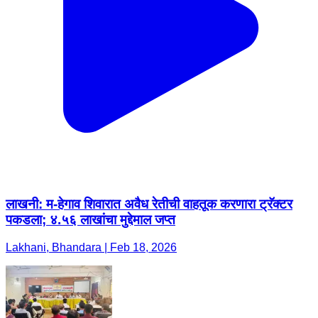
लाखनी: म-हेगाव शिवारात अवैध रेतीची वाहतूक करणारा ट्रॅक्टर
पकडला; ४.५६ लाखांचा मुद्देमाल जप्त
Lakhani, Bhandara | Feb 18, 2026