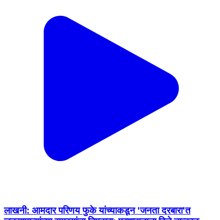
लाखनी: आमदार परिणय फुके यांच्याकडून 'जनता दरबारा'त