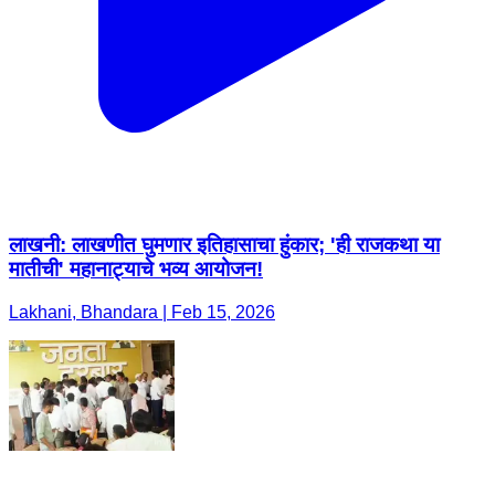
लाखनी: लाखणीत घुमणार इतिहासाचा हुंकार; 'ही राजकथा या
मातीची' महानाट्याचे भव्य आयोजन!
Lakhani, Bhandara | Feb 15, 2026