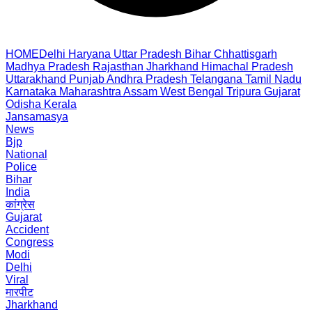
HOME
Delhi
Haryana
Uttar Pradesh
Bihar
Chhattisgarh
Madhya Pradesh
Rajasthan
Jharkhand
Himachal Pradesh
Uttarakhand
Punjab
Andhra Pradesh
Telangana
Tamil Nadu
Karnataka
Maharashtra
Assam
West Bengal
Tripura
Gujarat
Odisha
Kerala
Jansamasya
News
Bjp
National
Police
Bihar
India
कांग्रेस
Gujarat
Accident
Congress
Modi
Delhi
Viral
मारपीट
Jharkhand