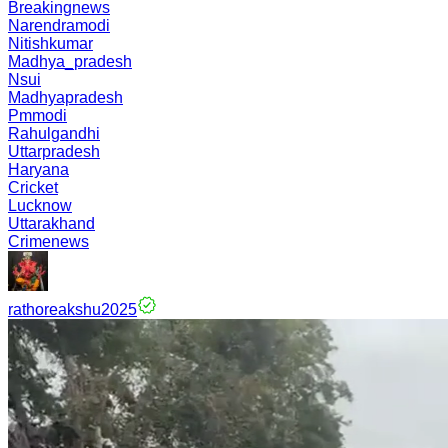
Breakingnews
Narendramodi
Nitishkumar
Madhya_pradesh
Nsui
Madhyapradesh
Pmmodi
Rahulgandhi
Uttarpradesh
Haryana
Cricket
Lucknow
Uttarakhand
Crimenews
rathoreakshu2025