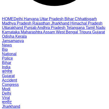
HOME
Delhi
Haryana
Uttar Pradesh
Bihar
Chhattisgarh
Madhya Pradesh
Rajasthan
Jharkhand
Himachal Pradesh
Uttarakhand
Punjab
Andhra Pradesh
Telangana
Tamil Nadu
Karnataka
Maharashtra
Assam
West Bengal
Tripura
Gujarat
Odisha
Kerala
Jansamasya
News
Bjp
National
Police
Bihar
India
कांग्रेस
Gujarat
Accident
Congress
Modi
Delhi
Viral
मारपीट
Jharkhand