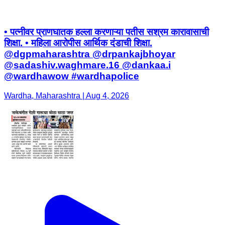
• पत्नीवर प्राणघातक हल्ला करणाऱ्या पतीस सश्रम कारावासाची
शिक्षा. • महिला आरोपीस आर्थिक दंडाची शिक्षा.
@dgpmaharashtra @drpankajbhoyar
@sadashiv.waghmare.16 @dankaa.i
@wardhawow #wardhapolice
Wardha, Maharashtra | Aug 4, 2026