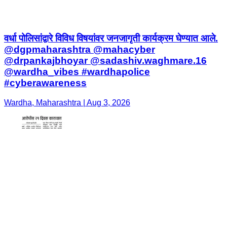
वर्धा पोलिसांद्वारे विविध विषयांवर जनजागृती कार्यक्रम घेण्यात आले.
@dgpmaharashtra @mahacyber
@drpankajbhoyar @sadashiv.waghmare.16
@wardha_vibes #wardhapolice
#cyberawareness
Wardha, Maharashtra | Aug 3, 2026