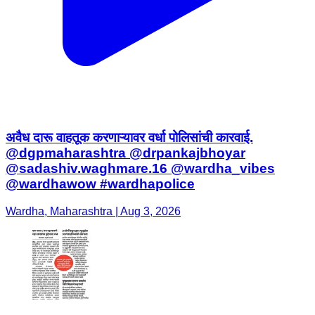
अवैध दारू वाहतूक करणाऱ्यावर वर्धा पोलिसांची कारवाई.
@dgpmaharashtra @drpankajbhoyar
@sadashiv.waghmare.16 @wardha_vibes
@wardhawow #wardhapolice
Wardha, Maharashtra | Aug 3, 2026