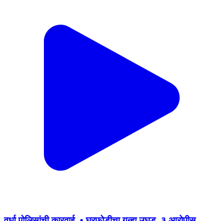
वर्धा पोलिसांची कारवाई. • घरफोडीचा गुन्हा उघड. ३ आरोपीस