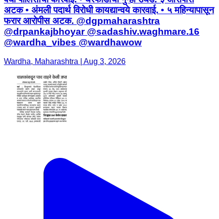
अटक • अंमली पदार्थ विरोधी कायद्यान्वये कारवाई. • ५ महिन्यापासून
फरार आरोपीस अटक. @dgpmaharashtra
@drpankajbhoyar @sadashiv.waghmare.16
@wardha_vibes @wardhawow
Wardha, Maharashtra | Aug 3, 2026