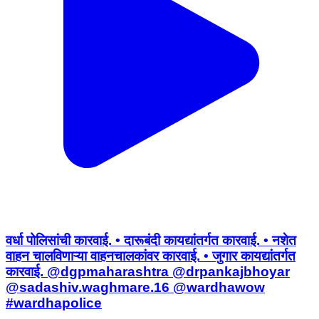
वर्धा पोलिसांची कारवाई. • दारूबंदी कायद्यांतर्गत कारवाई. • नशेत
वाहन चालविणाऱ्या वाहनचालकांवर कारवाई. • जुगार कायद्यांतर्गत
कारवाई. @dgpmaharashtra @drpankajbhoyar
@sadashiv.waghmare.16 @wardhawow
#wardhapolice