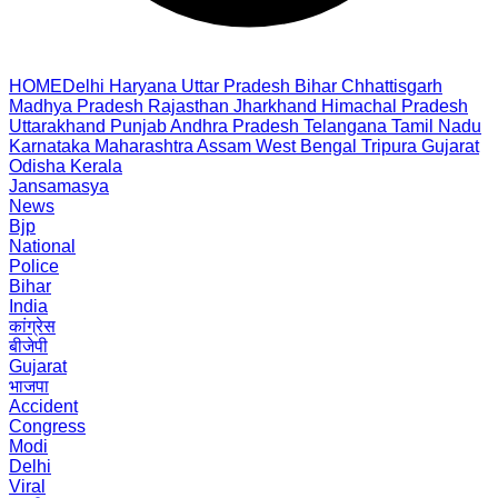
HOME
Delhi
Haryana
Uttar Pradesh
Bihar
Chhattisgarh
Madhya Pradesh
Rajasthan
Jharkhand
Himachal Pradesh
Uttarakhand
Punjab
Andhra Pradesh
Telangana
Tamil Nadu
Karnataka
Maharashtra
Assam
West Bengal
Tripura
Gujarat
Odisha
Kerala
Jansamasya
News
Bjp
National
Police
Bihar
India
कांग्रेस
बीजेपी
Gujarat
भाजपा
Accident
Congress
Modi
Delhi
Viral