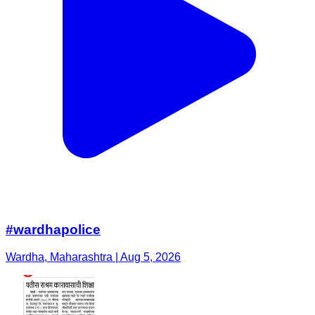
#wardhapolice
Wardha, Maharashtra | Aug 5, 2026