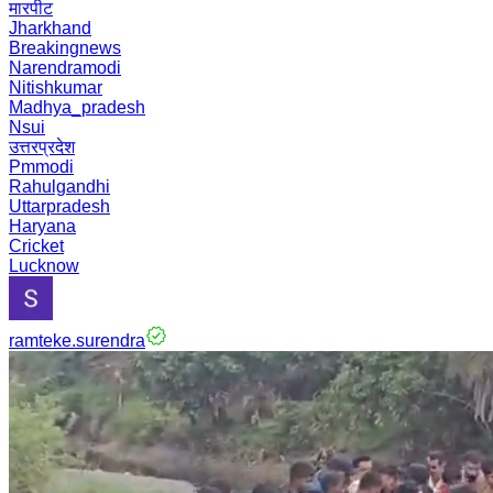
मारपीट
Jharkhand
Breakingnews
Narendramodi
Nitishkumar
Madhya_pradesh
Nsui
उत्तरप्रदेश
Pmmodi
Rahulgandhi
Uttarpradesh
Haryana
Cricket
Lucknow
ramteke.surendra