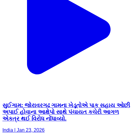
સુઈગામ: જોરાવરગઢ ગામના ખેડૂતોએ પાક સહાય ઓછી
અપાઈ હોવાના આક્ષેપો સાથે પંચાયત કચેરી આગળ
એકત્ર થઈ વિરોધ નોંધાવ્યો.
India | Jan 23, 2026