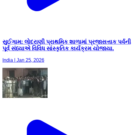
સુઈગામ: લોદરાણી પ્રાથમિક શાળામાં પ્રજાસત્તાક પર્વની
પૂર્વ સંધ્યાએ વિવિધ સાંસ્કૃતિક કાર્યક્રમ યોજાયા.
India | Jan 25, 2026