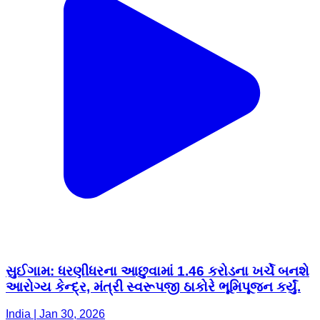
સુઈગામ: ધરણીધરના આછુવામાં 1.46 કરોડના ખર્ચે બનશે
આરોગ્ય કેન્દ્ર, મંત્રી સ્વરૂપજી ઠાકોરે ભૂમિપૂજન કર્યું.
India | Jan 30, 2026