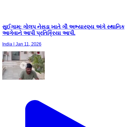
સુઈગામ: ગોલપ નેસડા ખાતે ગૌ અભ્યારણ્ય અંગે સ્થાનિક
આગેવાને આપી પ્રતિક્રિયા આપી.
India | Jan 11, 2026