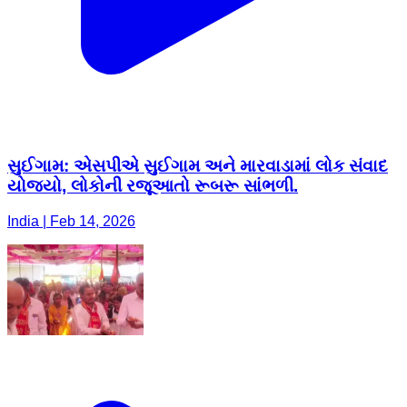
સુઈગામ: એસપીએ સુઈગામ અને મારવાડામાં લોક સંવાદ
યોજ્યો, લોકોની રજૂઆતો રૂબરૂ સાંભળી.
India | Feb 14, 2026