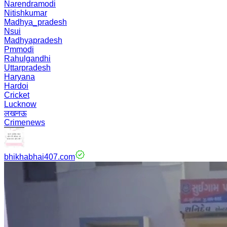
Narendramodi
Nitishkumar
Madhya_pradesh
Nsui
Madhyapradesh
Pmmodi
Rahulgandhi
Uttarpradesh
Haryana
Hardoi
Cricket
Lucknow
लखनऊ
Crimenews
bhikhabhai407.com