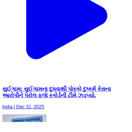
સુઈગામ: સુઈગામના દૂધવાથી પોસ્કો દુષ્કર્મ કેસના
આરોપીને પેરોલ ફલો સ્કોર્ડની ટીમે ઝડપ્યો.
India | Dec 31, 2025