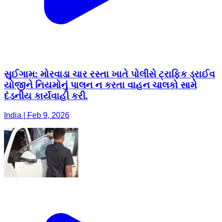
સુઈગામ: મોરવાડા ચાર રસ્તા ખાતે પોલીસે ટ્રાફિક ડ્રાઈવ
યોજીને નિયમોનું પાલન ન કરતા વાહન ચાલકો સામે
દંડનીય કાર્યવાહી કરી.
India | Feb 9, 2026