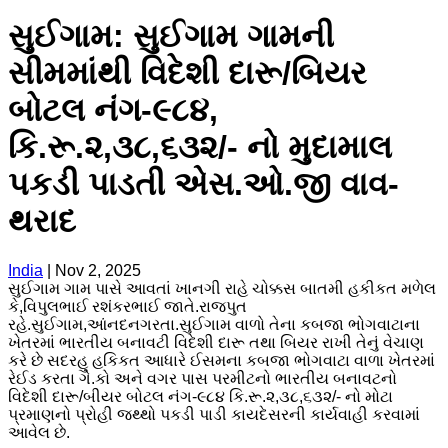
સુઈગામ: સુઈગામ ગામની
સીમમાંથી વિદેશી દારૂ/બિયર
બોટલ નંગ-૯૮૪,
કિ.રૂ.૨,૩૮,૬૩૨/- નો મુદામાલ
પકડી પાડતી એસ.ઓ.જી વાવ-
થરાદ
India
|
Nov 2, 2025
સુઈગામ ગામ પાસે આવતાં ખાનગી રાહે ચોક્કસ બાતમી હકીકત મળેલ
કે,વિપુલભાઈ રશંકરભાઈ જાતે.રાજપુત
રહે.સુઈગામ,આંનદનગરતા.સુઈગામ વાળો તેના કબજા ભોગવાટાના
ખેતરમાં ભારતીય બનાવટી વિદેશી દારૂ તથા બિયર રાખી તેનું વેચાણ
કરે છે સદરહુ હકિકત આધારે ઈસમના કબજા ભોગવાટા વાળા ખેતરમાં
રેઈડ કરતા ગે.કો અને વગર પાસ પરમીટનો ભારતીય બનાવટનો
વિદેશી દારૂ/બીયર બોટલ નંગ-૯૮૪ કિ.રૂ.૨,૩૮,૬૩૨/- નો મોટા
પ્રમાણનો પ્રોહી જથ્થો પકડી પાડી કાયદેસરની કાર્યવાહી કરવામાં
આવેલ છે.