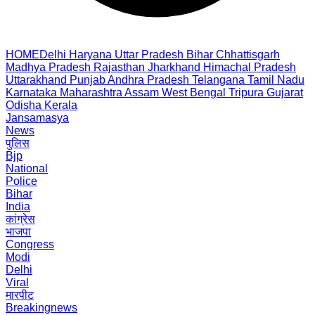
HOME
Delhi
Haryana
Uttar Pradesh
Bihar
Chhattisgarh
Madhya Pradesh
Rajasthan
Jharkhand
Himachal Pradesh
Uttarakhand
Punjab
Andhra Pradesh
Telangana
Tamil Nadu
Karnataka
Maharashtra
Assam
West Bengal
Tripura
Gujarat
Odisha
Kerala
Jansamasya
News
पुलिस
Bjp
National
Police
Bihar
India
कांग्रेस
भाजपा
Congress
Modi
Delhi
Viral
मारपीट
Breakingnews