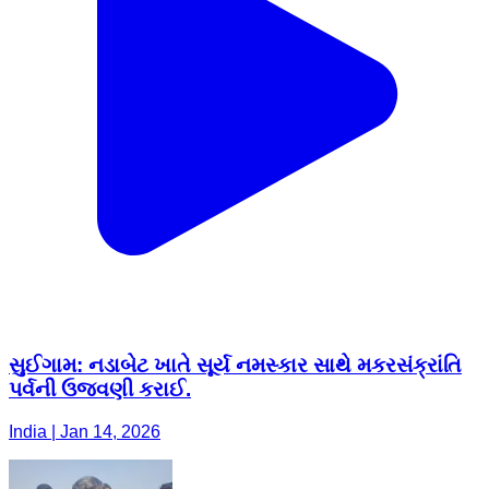
સુઈગામ: નડાબેટ ખાતે સૂર્ય નમસ્કાર સાથે મકરસંક્રાંતિ
પર્વની ઉજવણી કરાઈ.
India | Jan 14, 2026