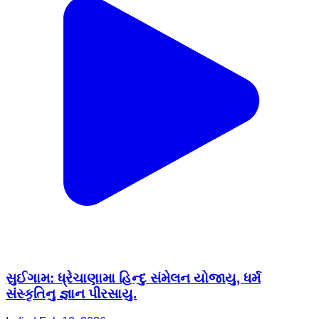
સુઈગામ: ધ્રેચાણામા હિન્દુ સંમેલન યોજાયુ, ધર્મ
સંસ્કૃતિનુ જ્ઞાન પીરસાયુ.