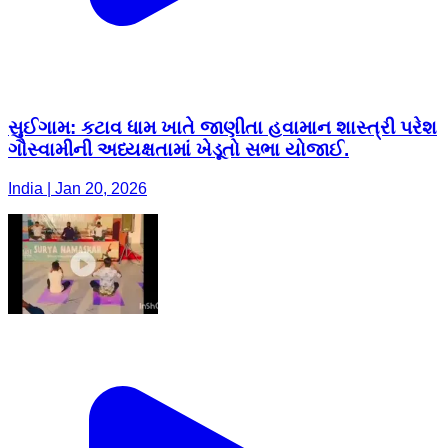
સુઈગામ: કટાવ ધામ ખાતે જાણીતા હવામાન શાસ્ત્રી પરેશ
ગૌસ્વામીની અધ્યક્ષતામાં ખેડૂતો સભા યોજાઈ.
India | Jan 20, 2026