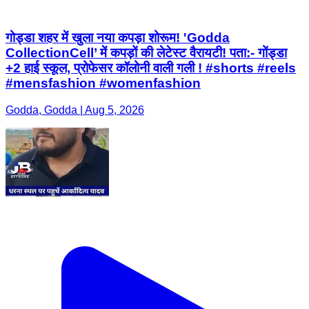
गोड्डा शहर में खुला नया कपड़ा शोरूम! 'Godda
CollectionCell’ में कपड़ों की लेटेस्ट वैरायटी! पता:- गोंड्डा
+2 हाई स्कूल, प्रोफेसर कॉलोनी वाली गली ! #shorts #reels
#mensfashion #womenfashion
Godda, Godda | Aug 5, 2026