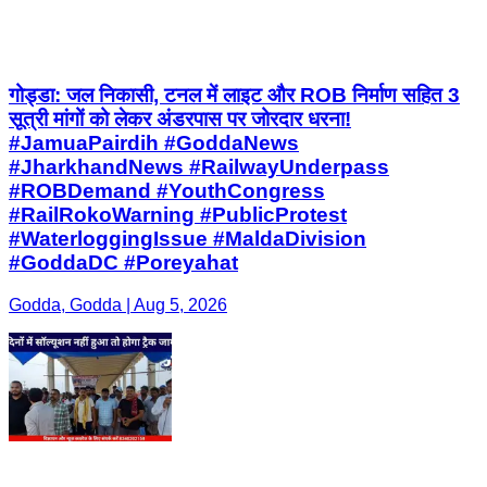
गोड्डा: जल निकासी, टनल में लाइट और ROB निर्माण सहित 3
सूत्री मांगों को लेकर अंडरपास पर जोरदार धरना!
#JamuaPairdih #GoddaNews
#JharkhandNews #RailwayUnderpass
#ROBDemand #YouthCongress
#RailRokoWarning #PublicProtest
#WaterloggingIssue #MaldaDivision
#GoddaDC #Poreyahat
Godda, Godda | Aug 5, 2026