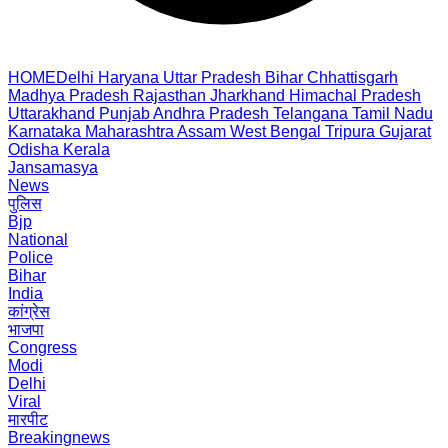
HOME
Delhi
Haryana
Uttar Pradesh
Bihar
Chhattisgarh
Madhya Pradesh
Rajasthan
Jharkhand
Himachal Pradesh
Uttarakhand
Punjab
Andhra Pradesh
Telangana
Tamil Nadu
Karnataka
Maharashtra
Assam
West Bengal
Tripura
Gujarat
Odisha
Kerala
Jansamasya
News
पुलिस
Bjp
National
Police
Bihar
India
कांग्रेस
भाजपा
Congress
Modi
Delhi
Viral
मारपीट
Breakingnews