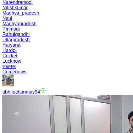
Narendramodi
Nitishkumar
Madhya_pradesh
Nsui
Madhyapradesh
Pmmodi
Rahulgandhi
Uttarpradesh
Haryana
Hardoi
Cricket
Lucknow
लखनऊ
Crimenews
abhijeettanmay94