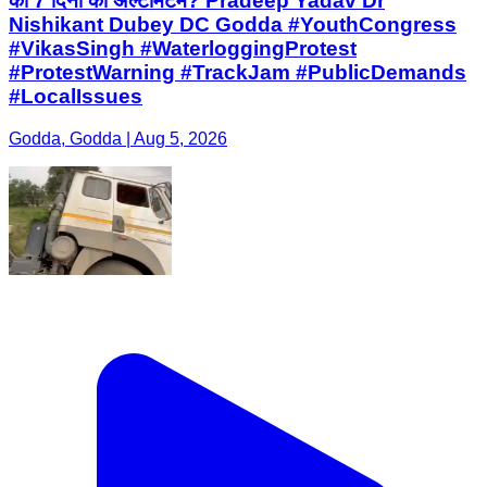
का 7 दिनों का अल्टीमेटम? Pradeep Yadav Dr
Nishikant Dubey DC Godda #YouthCongress
#VikasSingh #WaterloggingProtest
#ProtestWarning #TrackJam #PublicDemands
#LocalIssues
Godda, Godda | Aug 5, 2026