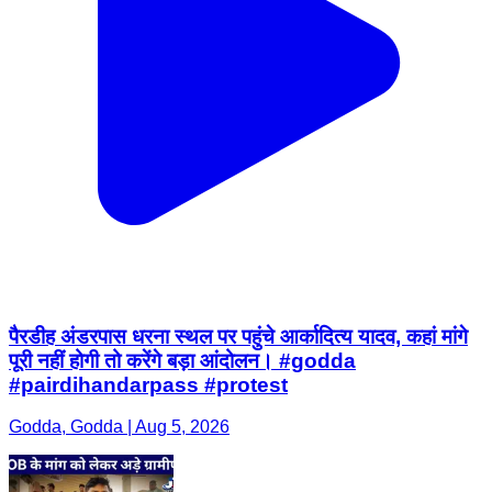
पैरडीह अंडरपास धरना स्थल पर पहुंचे आर्कादित्य यादव, कहां मांगे
पूरी नहीं होगी तो करेंगे बड़ा आंदोलन। #godda
#pairdihandarpass #protest
Godda, Godda | Aug 5, 2026