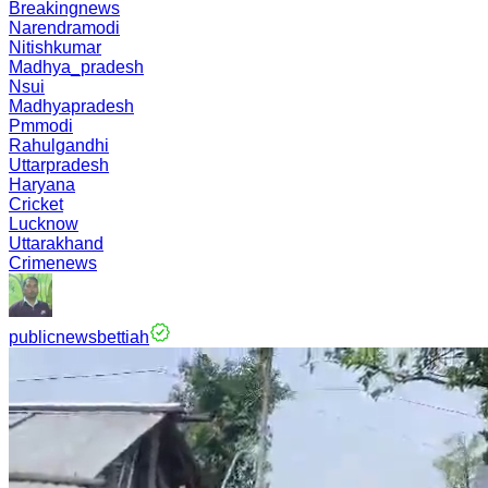
Breakingnews
Narendramodi
Nitishkumar
Madhya_pradesh
Nsui
Madhyapradesh
Pmmodi
Rahulgandhi
Uttarpradesh
Haryana
Cricket
Lucknow
Uttarakhand
Crimenews
publicnewsbettiah