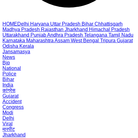
HOME
Delhi
Haryana
Uttar Pradesh
Bihar
Chhattisgarh
Madhya Pradesh
Rajasthan
Jharkhand
Himachal Pradesh
Uttarakhand
Punjab
Andhra Pradesh
Telangana
Tamil Nadu
Karnataka
Maharashtra
Assam
West Bengal
Tripura
Gujarat
Odisha
Kerala
Jansamasya
News
Bjp
National
Police
Bihar
India
कांग्रेस
Gujarat
Accident
Congress
Modi
Delhi
Viral
मारपीट
Jharkhand