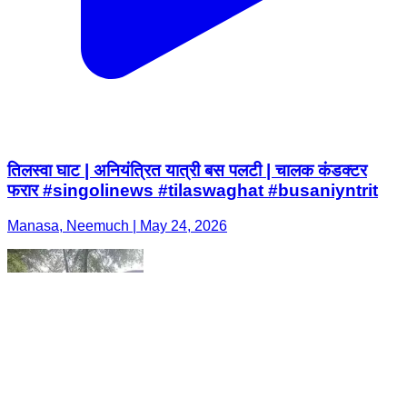
तिलस्वा घाट | अनियंत्रित यात्री बस पलटी | चालक कंडक्टर
फरार #singolinews #tilaswaghat #busaniyntrit
Manasa, Neemuch | May 24, 2026