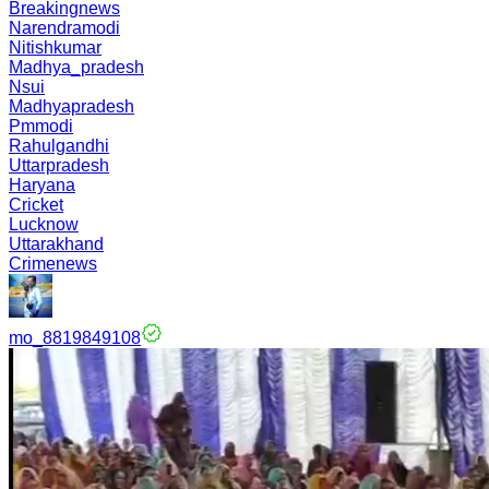
Breakingnews
Narendramodi
Nitishkumar
Madhya_pradesh
Nsui
Madhyapradesh
Pmmodi
Rahulgandhi
Uttarpradesh
Haryana
Cricket
Lucknow
Uttarakhand
Crimenews
mo_8819849108