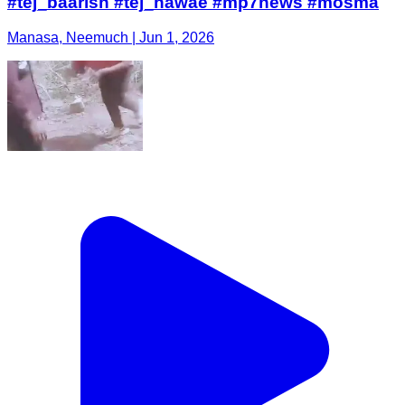
#tej_baarish #tej_hawae #mp7news #mosma
Manasa, Neemuch | Jun 1, 2026