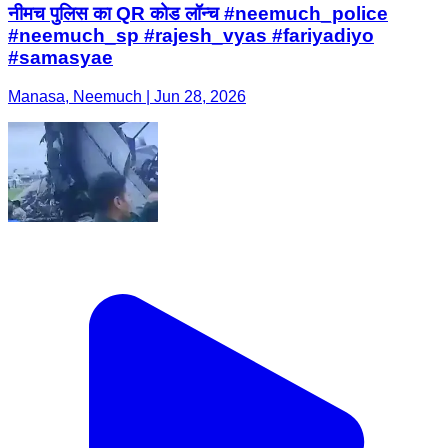
नीमच पुलिस का QR कोड लॉन्च #neemuch_police
#neemuch_sp #rajesh_vyas #fariyadiyo
#samasyae
Manasa, Neemuch | Jun 28, 2026