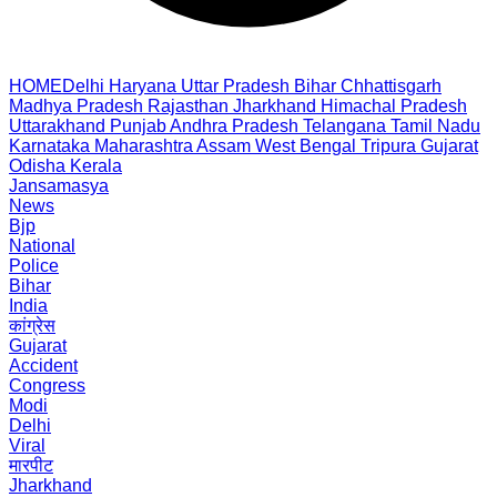
HOME
Delhi
Haryana
Uttar Pradesh
Bihar
Chhattisgarh
Madhya Pradesh
Rajasthan
Jharkhand
Himachal Pradesh
Uttarakhand
Punjab
Andhra Pradesh
Telangana
Tamil Nadu
Karnataka
Maharashtra
Assam
West Bengal
Tripura
Gujarat
Odisha
Kerala
Jansamasya
News
Bjp
National
Police
Bihar
India
कांग्रेस
Gujarat
Accident
Congress
Modi
Delhi
Viral
मारपीट
Jharkhand