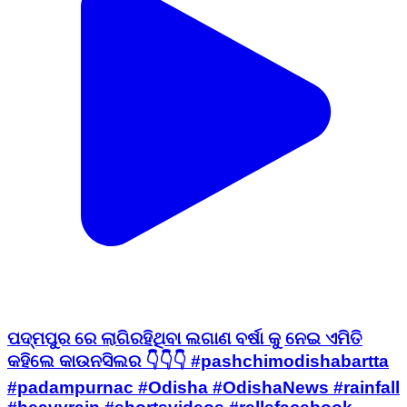
ପଦ୍ମପୁର ରେ ଲାଗିରହିଥିବା ଲଗାଣ ବର୍ଷା କୁ ନେଇ ଏମିତି
କହିଲେ କାଉନସିଲର 👇👇👇 #pashchimodishabartta
#padampurnac #Odisha #OdishaNews #rainfall