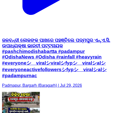
ଜଳବନ୍ଦୀ ଲୋକଙ୍କ ପାଖରେ ପହଞ୍ଚିଲେ ପଦ୍ମପୁର ଏନ୍.ଏ.ସି.
ଉପାଧ୍ୟକ୍ଷା ଭାରତୀ ପଟ୍ଟନାୟକ
#pashchimodishabartta #padampur
#OdishaNews #Odisha #rainfall #heavyrain
#everyoneシ゚viralシviralシfypシ゚viralシalシ
#everyoneactivefollowersシfypシ゚viralシalシ
#padampurnac
Padmapur, Bargarh (Baragarh) | Jul 29, 2026