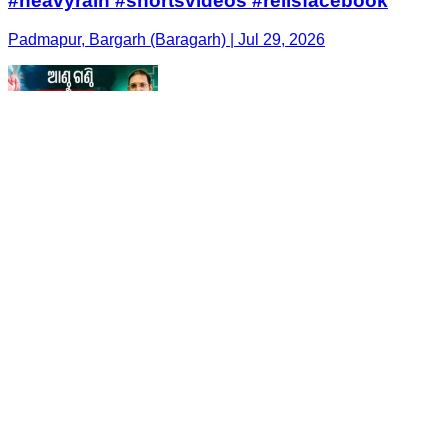
#heavyrain #shortsvideos #rellsfacebook
Padmapur, Bargarh (Baragarh) | Jul 29, 2026