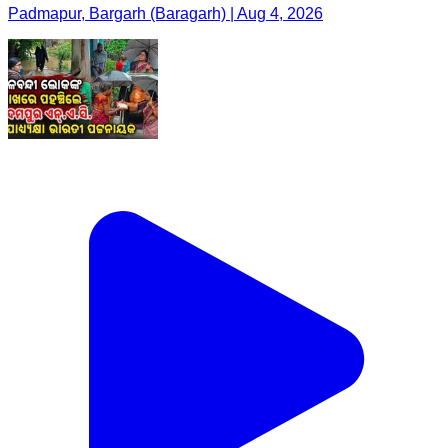
Padmapur, Bargarh (Baragarh) | Aug 4, 2026