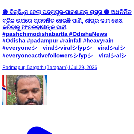
🟣 ବିଚ୍ଛିନ୍ନ ହେଲା ପଦ୍ମପୁର-ପାଟଣାଗଡ଼ ରାସ୍ତା 🟣 ଅଧନିର୍ମିତ
ବ୍ରିଜ ଉପରେ ପ୍ରବାହିତ ହେଉଛି ପାଣି, ଶୀଘ୍ର କାମ ଶେଷ
କରିବାକୁ ଅଂଚଳବାସୀଙ୍କ ଦାବୀ
#pashchimodishabartta #OdishaNews
#Odisha #padampur #rainfall #heavyrain
#everyoneシ゚viralシviralシfypシ゚viralシalシ
#everyoneactivefollowersシfypシ゚viralシalシ
Padmapur, Bargarh (Baragarh) | Jul 29, 2026