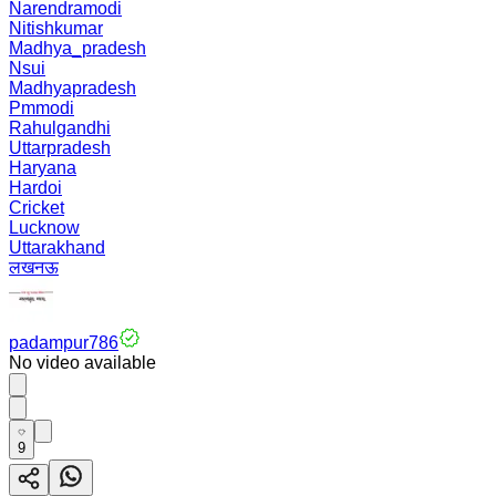
Narendramodi
Nitishkumar
Madhya_pradesh
Nsui
Madhyapradesh
Pmmodi
Rahulgandhi
Uttarpradesh
Haryana
Hardoi
Cricket
Lucknow
Uttarakhand
लखनऊ
padampur786
No video available
9