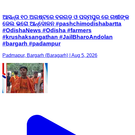
ଆସନ୍ତା ୧୦ ଅଗଷ୍ଟରେ ବରଗଡ଼ ଓ ପଦ୍ମପୁର ରେ ଚାଷୀଙ୍କ
ଜେଲ ଭରୋ ଆନ୍ଦୋଳନ #pashchimodishabartta
#OdishaNews #Odisha #farmers
#krushaksangathan #JailBharoAndolan
#bargarh #padampur
Padmapur, Bargarh (Baragarh) | Aug 5, 2026