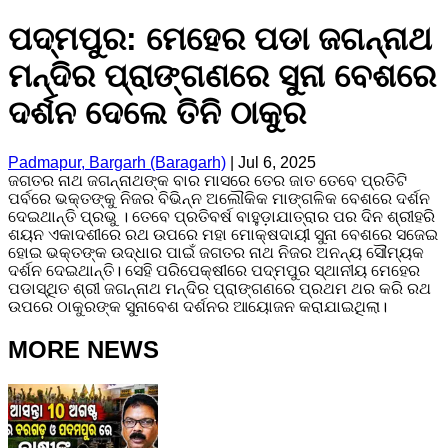
ପଦ୍ମପୁର: ମେହେର ପଡା ଜଗନ୍ନାଥ
ମନ୍ଦିର ପ୍ରାଙ୍ଗଣରେ ସୁନା ବେଶରେ
ଦର୍ଶନ ଦେଲେ ତିନି ଠାକୁର
Padmapur, Bargarh (Baragarh)
|
Jul 6, 2025
ଜଗତର ନାଥ ଜଗନ୍ନାଥଙ୍କ ବାର ମାସରେ ତେର ଜାତ ତେବେ ପ୍ରତିଟି
ପର୍ବରେ ଭକ୍ତଙ୍କୁ ନିଜର ବିଭିନ୍ନ ଅଲୌକିକ ମାଙ୍ଗଳିକ ବେଶରେ ଦର୍ଶନ
ଦେଇଥାନ୍ତି ପ୍ରଭୁ । ତେବେ ପ୍ରତିବର୍ଷ ବାହୁଡ଼ାଯାତ୍ରାର ପର ଦିନ ଶ୍ରୀହରି
ଶୟନ ଏକାଦଶୀରେ ରଥ ଉପରେ ମହା ମୋକ୍ଷଦାୟୀ ସୁନା ବେଶରେ ସଜେଇ
ହୋଇ ଭକ୍ତଙ୍କ ଉଦ୍ଧାର ପାଇଁ ଜଗତର ନାଥ ନିଜର ଅନନ୍ୟ ସୌମ୍ୟକ
ଦର୍ଶନ ଦେଇଥାନ୍ତି। ସେହି ପରିପେକ୍ଷୀରେ ପଦ୍ମପୁର ସ୍ଥାନୀୟ ମେହେର
ପଡାସ୍ଥିତ ଶ୍ରୀ ଜଗନ୍ନାଥ ମନ୍ଦିର ପ୍ରାଙ୍ଗଣରେ ପ୍ରଥମ ଥର କରି ରଥ
ଉପରେ ଠାକୁରଙ୍କ ସୁନାବେଶ ଦର୍ଶନର ଆୟୋଜନ କରାଯାଇଥିଲା।
MORE NEWS