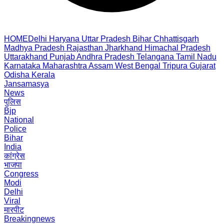
HOME
Delhi
Haryana
Uttar Pradesh
Bihar
Chhattisgarh
Madhya Pradesh
Rajasthan
Jharkhand
Himachal Pradesh
Uttarakhand
Punjab
Andhra Pradesh
Telangana
Tamil Nadu
Karnataka
Maharashtra
Assam
West Bengal
Tripura
Gujarat
Odisha
Kerala
Jansamasya
News
पुलिस
Bjp
National
Police
Bihar
India
कांग्रेस
भाजपा
Congress
Modi
Delhi
Viral
मारपीट
Breakingnews