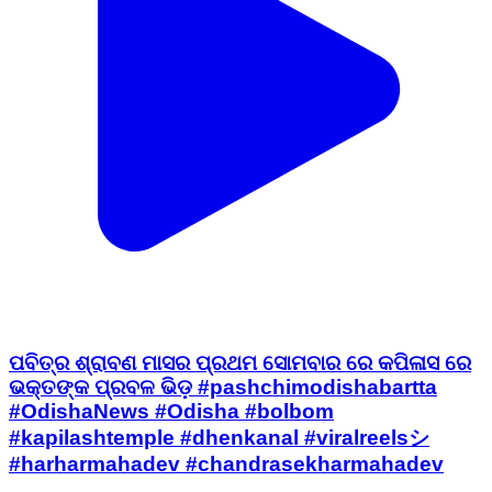
ପବିତ୍ର ଶ୍ରାବଣ ମାସର ପ୍ରଥମ ସୋମବାର ରେ କପିଳାସ ରେ
ଭକ୍ତଙ୍କ ପ୍ରବଳ ଭିଡ଼ #pashchimodishabartta
#OdishaNews #Odisha #bolbom
#kapilashtemple #dhenkanal #viralreelsシ
#harharmahadev #chandrasekharmahadev