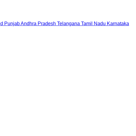
nd
Punjab
Andhra Pradesh
Telangana
Tamil Nadu
Karnataka