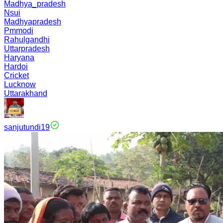
Madhya_pradesh
Nsui
Madhyapradesh
Pmmodi
Rahulgandhi
Uttarpradesh
Haryana
Hardoi
Cricket
Lucknow
Uttarakhand
sanjutundi19