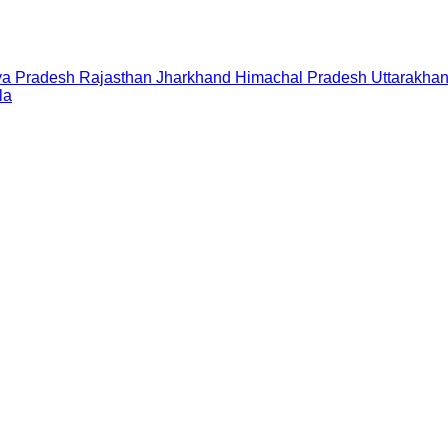
a Pradesh
Rajasthan
Jharkhand
Himachal Pradesh
Uttarakha
la