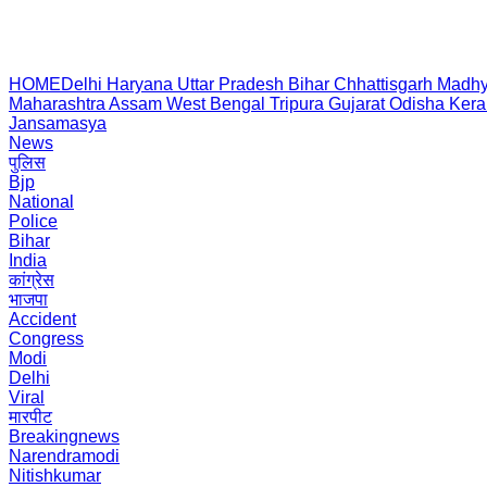
HOME
Delhi
Haryana
Uttar Pradesh
Bihar
Chhattisgarh
Madhy
Maharashtra
Assam
West Bengal
Tripura
Gujarat
Odisha
Kera
Jansamasya
News
पुलिस
Bjp
National
Police
Bihar
India
कांग्रेस
भाजपा
Accident
Congress
Modi
Delhi
Viral
मारपीट
Breakingnews
Narendramodi
Nitishkumar