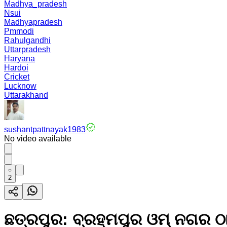
Madhya_pradesh
Nsui
Madhyapradesh
Pmmodi
Rahulgandhi
Uttarpradesh
Haryana
Hardoi
Cricket
Lucknow
Uttarakhand
sushantpattnayak1983
No video available
2
ଛତ୍ରପୁର: ବ୍ରହ୍ମପୁର ଓମ୍ ନଗର 