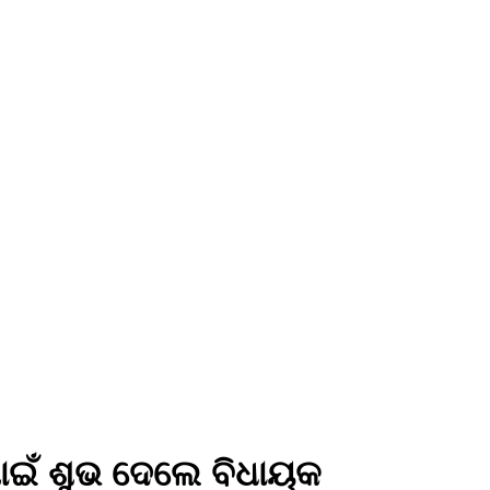
ାଇଁ ଶୁଭ ଦେଲେ ବିଧାୟକ