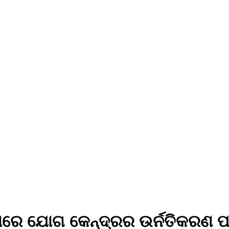
ଠାରେ ଯୋଗ କେନ୍ଦ୍ରର ଉର୍ନତିକରଣ ପ