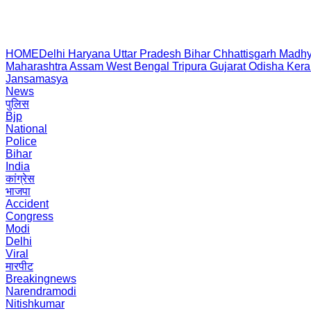
HOME
Delhi
Haryana
Uttar Pradesh
Bihar
Chhattisgarh
Madhy
Maharashtra
Assam
West Bengal
Tripura
Gujarat
Odisha
Kera
Jansamasya
News
पुलिस
Bjp
National
Police
Bihar
India
कांग्रेस
भाजपा
Accident
Congress
Modi
Delhi
Viral
मारपीट
Breakingnews
Narendramodi
Nitishkumar