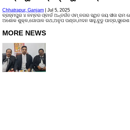
Chhatrapur, Ganjam
|
Jul 5, 2025
ବ୍ରହ୍ମପୁର ୪ ନମ୍ବର ଓ୍ବାର୍ଡ ଅନ୍ତର୍ଗତ ଓମ୍ ନଗର ସ୍ଥିତ ଜୟ ସୀତା ରାମ 
ଅଶୋକ ଶୁକ୍ଳ,ଗୋପାଳ ରଥ,ଅନୁପ ପଣ୍ଡା,ମଦନ ସାହୁ,ବୁଡୁ ପାତ୍ର,ସୁରେଶ ତ
MORE NEWS