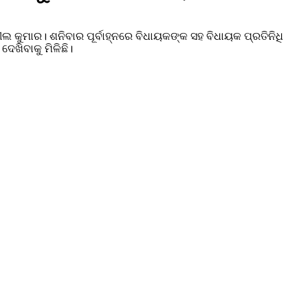
ୀଲ କୁମାର। ଶନିବାର ପୂର୍ବାହ୍ନରେ ବିଧାୟକଙ୍କ ସହ ବିଧାୟକ ପ୍ରତିନିଧି
େଖିବାକୁ ମିଳିଛି।