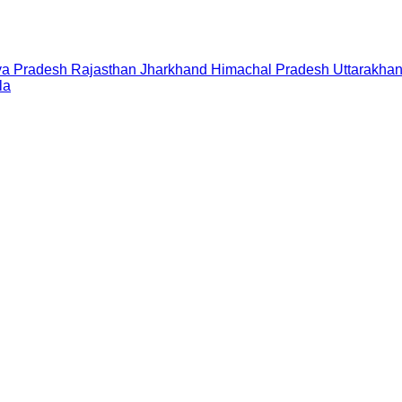
a Pradesh
Rajasthan
Jharkhand
Himachal Pradesh
Uttarakha
la