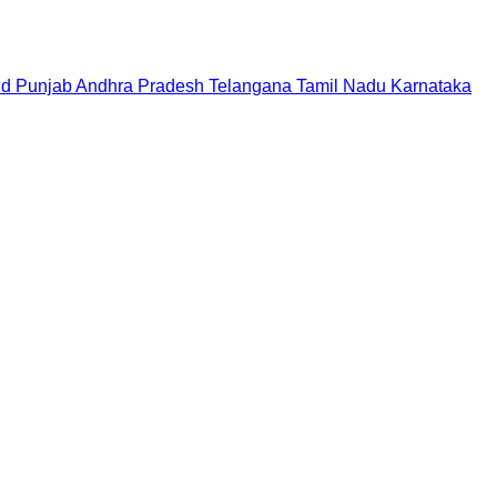
nd
Punjab
Andhra Pradesh
Telangana
Tamil Nadu
Karnataka