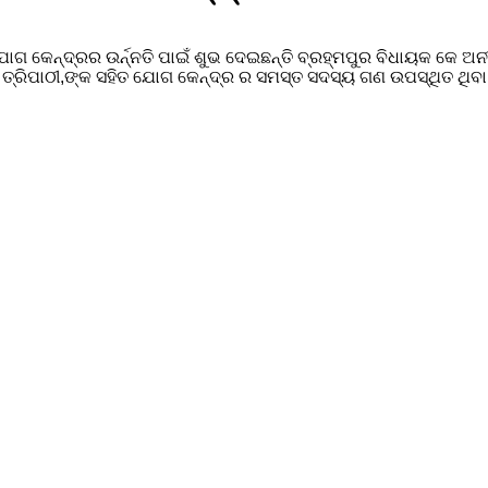
ଯୋଗ କେନ୍ଦ୍ରର ଉର୍ନ୍ନତି ପାଇଁ ଶୁଭ ଦେଇଛନ୍ତି ବ୍ରହ୍ମପୁର ବିଧାୟକ କେ ଅନ
୍ରିପାଠୀ,ଙ୍କ ସହିତ ଯୋଗ କେନ୍ଦ୍ର ର ସମସ୍ତ ସଦସ୍ୟ ଗଣ ଉପସ୍ଥିତ ଥିବା ଦ