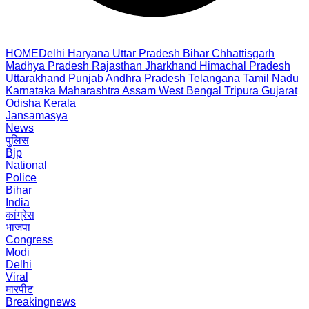
HOME
Delhi
Haryana
Uttar Pradesh
Bihar
Chhattisgarh
Madhya Pradesh
Rajasthan
Jharkhand
Himachal Pradesh
Uttarakhand
Punjab
Andhra Pradesh
Telangana
Tamil Nadu
Karnataka
Maharashtra
Assam
West Bengal
Tripura
Gujarat
Odisha
Kerala
Jansamasya
News
पुलिस
Bjp
National
Police
Bihar
India
कांग्रेस
भाजपा
Congress
Modi
Delhi
Viral
मारपीट
Breakingnews