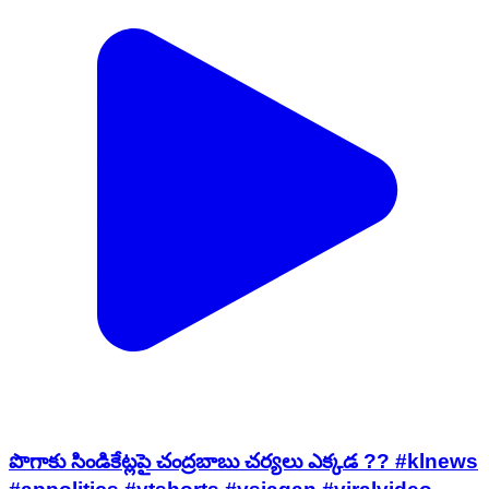
పొగాకు సిండికేట్లపై చంద్రబాబు చర్యలు ఎక్కడ ?? #klnews