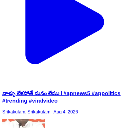
వాళ్ళు లేకపోతే మనం లేము l #apnews5 #appolitics
#trending #viralvideo
Srikakulam, Srikakulam | Aug 4, 2026