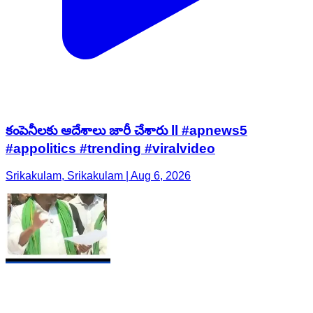
కంపెనీలకు ఆదేశాలు జారీ చేశారు ll #apnews5
#appolitics #trending #viralvideo
Srikakulam, Srikakulam | Aug 6, 2026