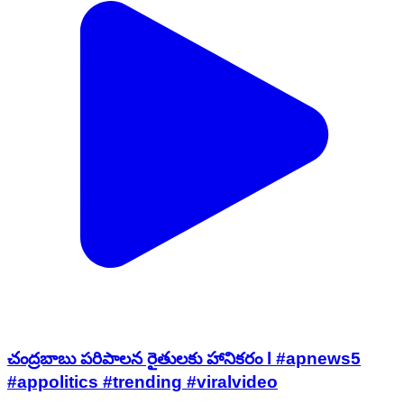
చంద్రబాబు పరిపాలన రైతులకు హానికరం l #apnews5
#appolitics #trending #viralvideo