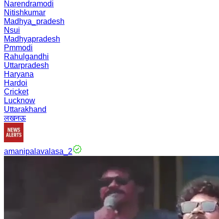
Narendramodi
Nitishkumar
Madhya_pradesh
Nsui
Madhyapradesh
Pmmodi
Rahulgandhi
Uttarpradesh
Haryana
Hardoi
Cricket
Lucknow
Uttarakhand
लखनऊ
amanipalavalasa_2