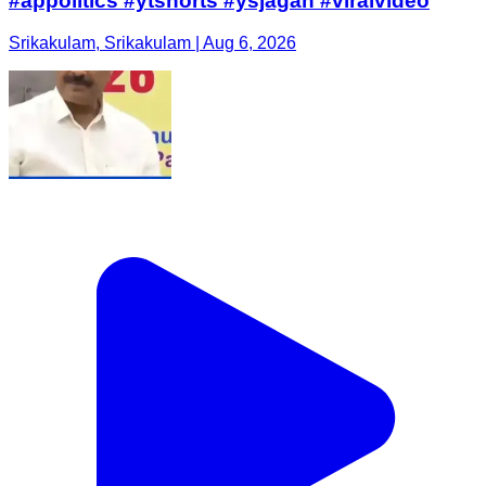
#appolitics #ytshorts #ysjagan #viralvideo
Srikakulam, Srikakulam | Aug 6, 2026