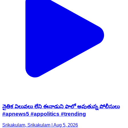
నైతిక విలువ‌లు లేని ఈనాడుని ఫాలో అవుతున్న పోలీసులు
#apnews5 #appolitics #trending
Srikakulam, Srikakulam | Aug 5, 2026