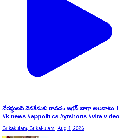
నేరస్థులని వెనకేసుకు రావడం జగన్ బాగా అలవాటు ll
#klnews #appolitics #ytshorts #viralvideo
Srikakulam, Srikakulam | Aug 4, 2026