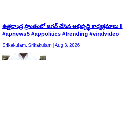
ఉత్తరాంధ్ర ప్రాంతంలో జగన్ చేసిన అభివృద్ధి కార్యక్రమాలు ll
#apnews5 #appolitics #trending #viralvideo
Srikakulam, Srikakulam | Aug 3, 2026