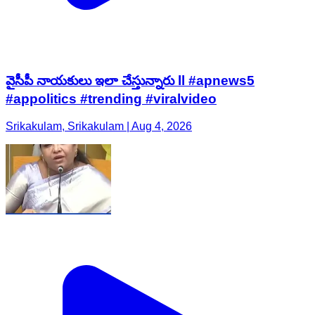
వైసీపీ నాయకులు ఇలా చేస్తున్నారు ll #apnews5
#appolitics #trending #viralvideo
Srikakulam, Srikakulam | Aug 4, 2026