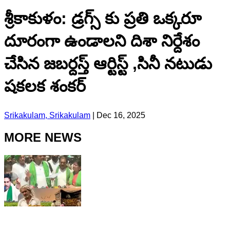
శ్రీకాకుళం: డ్రగ్స్ కు ప్రతి ఒక్కరూ
దూరంగా ఉండాలని దిశా నిర్దేశం
చేసిన జబర్దస్త్ ఆర్టిస్ట్ ,సినీ నటుడు
షకలక శంకర్
Srikakulam, Srikakulam
|
Dec 16, 2025
MORE NEWS