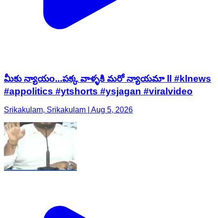
మీకు న్యాయo...పక్క వాళ్ళకి మరో న్యాయమా ll #klnews
#appolitics #ytshorts #ysjagan #viralvideo
Srikakulam, Srikakulam | Aug 5, 2026