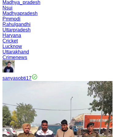
Madhya_pradesh
Nsui
Madhyapradesh
Pmmodi
Rahulgandhi
Uttarpradesh
Haryana
Cricket
Lucknow
Uttarakhand
Crimenews
sanyasobti17