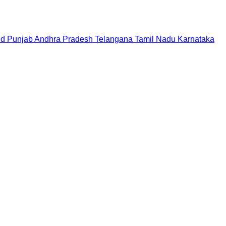
nd
Punjab
Andhra Pradesh
Telangana
Tamil Nadu
Karnataka