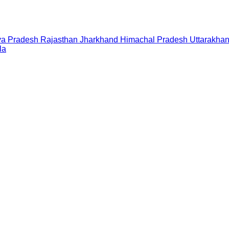
a Pradesh
Rajasthan
Jharkhand
Himachal Pradesh
Uttarakha
la