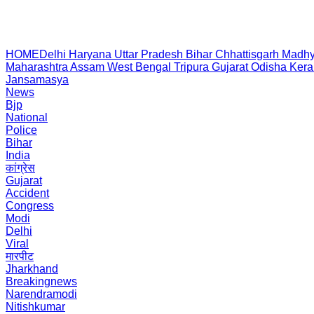
HOME
Delhi
Haryana
Uttar Pradesh
Bihar
Chhattisgarh
Madhy
Maharashtra
Assam
West Bengal
Tripura
Gujarat
Odisha
Kera
Jansamasya
News
Bjp
National
Police
Bihar
India
कांग्रेस
Gujarat
Accident
Congress
Modi
Delhi
Viral
मारपीट
Jharkhand
Breakingnews
Narendramodi
Nitishkumar