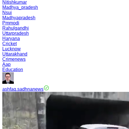
Nitishkumar
Madhya_pradesh
Nsui
Madhyapradesh
Pmmodi
Rahulgandhi
Uttarpradesh
Haryana
Cricket
Lucknow
Uttarakhand
Crimenews
Aap
Education
ashfaq.sadhnanews