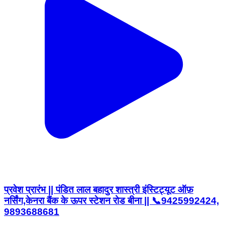
प्रवेश प्रारंभ || पंडित लाल बहादुर शास्त्री इंस्टिट्यूट ऑफ़
नर्सिंग,केनरा बैंक के ऊपर स्टेशन रोड बीना || 📞9425992424,
9893688681