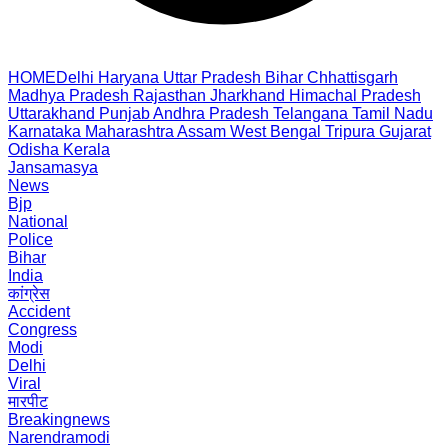
HOME
Delhi
Haryana
Uttar Pradesh
Bihar
Chhattisgarh
Madhya Pradesh
Rajasthan
Jharkhand
Himachal Pradesh
Uttarakhand
Punjab
Andhra Pradesh
Telangana
Tamil Nadu
Karnataka
Maharashtra
Assam
West Bengal
Tripura
Gujarat
Odisha
Kerala
Jansamasya
News
Bjp
National
Police
Bihar
India
कांग्रेस
Accident
Congress
Modi
Delhi
Viral
मारपीट
Breakingnews
Narendramodi