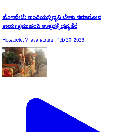
ಹೊಸಪೇಟೆ: ಹಂಪಿಯಲ್ಲಿ ಧ್ವನಿ ಬೆಳಕು ಸಮಾರೋಪ
ಕಾರ್ಯಕ್ರಮ:ಹಂಪಿ ಉತ್ಸವಕ್ಕೆ ಭವ್ಯ ತೆರೆ
Hosapete, Vijayanagara | Feb 20, 2026