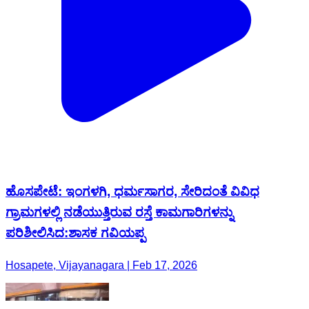
ಹೊಸಪೇಟೆ: ಇಂಗಳಗಿ, ಧರ್ಮಸಾಗರ, ಸೇರಿದಂತೆ ವಿವಿಧ
ಗ್ರಾಮಗಳಲ್ಲಿ ನಡೆಯುತ್ತಿರುವ ರಸ್ತೆ ಕಾಮಗಾರಿಗಳನ್ನು
ಪರಿಶೀಲಿಸಿದ:ಶಾಸಕ ಗವಿಯಪ್ಪ
Hosapete, Vijayanagara | Feb 17, 2026