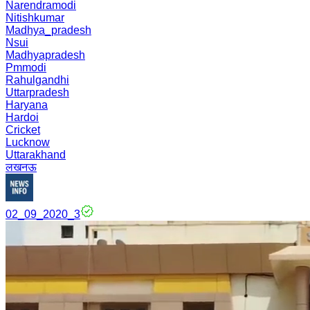
Narendramodi
Nitishkumar
Madhya_pradesh
Nsui
Madhyapradesh
Pmmodi
Rahulgandhi
Uttarpradesh
Haryana
Hardoi
Cricket
Lucknow
Uttarakhand
लखनऊ
02_09_2020_3