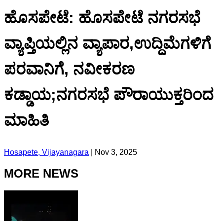
ಹೊಸಪೇಟೆ: ಹೊಸಪೇಟೆ ನಗರಸಭೆ
ವ್ಯಾಪ್ತಿಯಲ್ಲಿನ ವ್ಯಾಪಾರ,ಉದ್ದಿಮೆಗಳಿಗೆ
ಪರವಾನಿಗೆ, ನವೀಕರಣ
ಕಡ್ಡಾಯ;ನಗರಸಭೆ ಪೌರಾಯುಕ್ತರಿಂದ
ಮಾಹಿತಿ
Hosapete, Vijayanagara
|
Nov 3, 2025
MORE NEWS