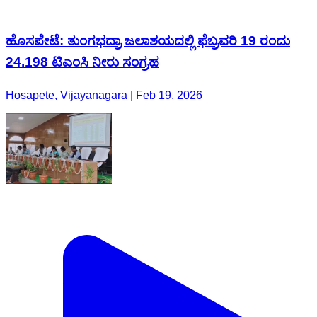
ಹೊಸಪೇಟೆ: ತುಂಗಭದ್ರಾ ಜಲಾಶಯದಲ್ಲಿ ಫೆಬ್ರವರಿ 19 ರಂದು
24.198 ಟಿಎಂಸಿ ನೀರು ಸಂಗ್ರಹ
Hosapete, Vijayanagara | Feb 19, 2026