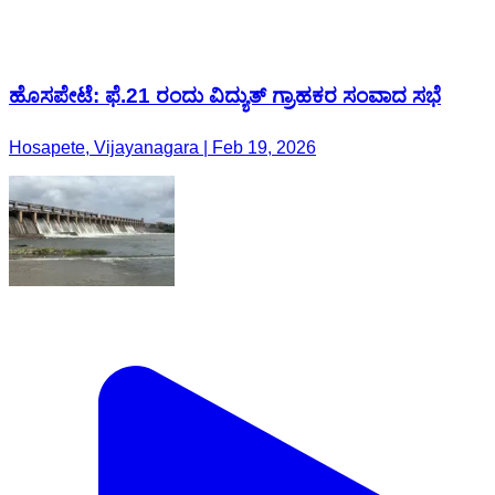
ಹೊಸಪೇಟೆ: ಫೆ.21 ರಂದು ವಿದ್ಯುತ್ ಗ್ರಾಹಕರ ಸಂವಾದ ಸಭೆ
Hosapete, Vijayanagara | Feb 19, 2026