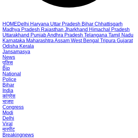
HOME
Delhi
Haryana
Uttar Pradesh
Bihar
Chhattisgarh
Madhya Pradesh
Rajasthan
Jharkhand
Himachal Pradesh
Uttarakhand
Punjab
Andhra Pradesh
Telangana
Tamil Nadu
Karnataka
Maharashtra
Assam
West Bengal
Tripura
Gujarat
Odisha
Kerala
Jansamasya
News
पुलिस
Bjp
National
Police
Bihar
India
कांग्रेस
भाजपा
Congress
Modi
Delhi
Viral
मारपीट
Breakingnews