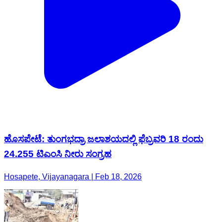
ಹೊಸಪೇಟೆ: ತುಂಗಭದ್ರಾ ಜಲಾಶಯದಲ್ಲಿ ಫೆಬ್ರವರಿ 18 ರಂದು
24.255 ಟಿಎಂಸಿ ನೀರು ಸಂಗ್ರಹ
Hosapete, Vijayanagara | Feb 18, 2026