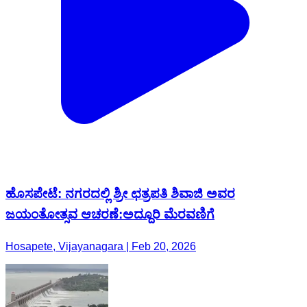
ಹೊಸಪೇಟೆ: ನಗರದಲ್ಲಿ ಶ್ರೀ ಛತ್ರಪತಿ ಶಿವಾಜಿ ಅವರ
ಜಯಂತೋತ್ಸವ ಆಚರಣೆ:ಅದ್ದೂರಿ ಮೆರವಣಿಗೆ
Hosapete, Vijayanagara | Feb 20, 2026