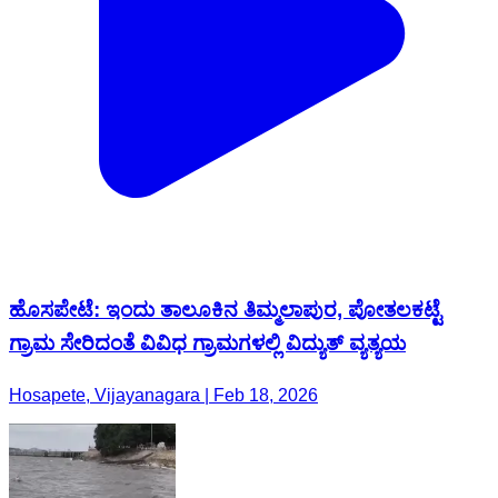
ಹೊಸಪೇಟೆ: ಇಂದು ತಾಲೂಕಿನ ತಿಮ್ಮಲಾಪುರ, ಪೋತಲಕಟ್ಟೆ
ಗ್ರಾಮ ಸೇರಿದಂತೆ ವಿವಿಧ ಗ್ರಾಮಗಳಲ್ಲಿ ವಿದ್ಯುತ್ ವ್ಯತ್ಯಯ
Hosapete, Vijayanagara | Feb 18, 2026