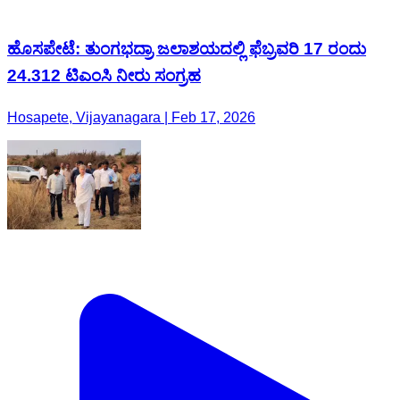
ಹೊಸಪೇಟೆ: ತುಂಗಭದ್ರಾ ಜಲಾಶಯದಲ್ಲಿ ಫೆಬ್ರವರಿ 17 ರಂದು
24.312 ಟಿಎಂಸಿ ನೀರು ಸಂಗ್ರಹ
Hosapete, Vijayanagara | Feb 17, 2026