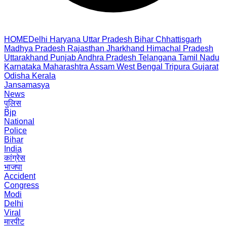
HOME
Delhi
Haryana
Uttar Pradesh
Bihar
Chhattisgarh
Madhya Pradesh
Rajasthan
Jharkhand
Himachal Pradesh
Uttarakhand
Punjab
Andhra Pradesh
Telangana
Tamil Nadu
Karnataka
Maharashtra
Assam
West Bengal
Tripura
Gujarat
Odisha
Kerala
Jansamasya
News
पुलिस
Bjp
National
Police
Bihar
India
कांग्रेस
भाजपा
Accident
Congress
Modi
Delhi
Viral
मारपीट