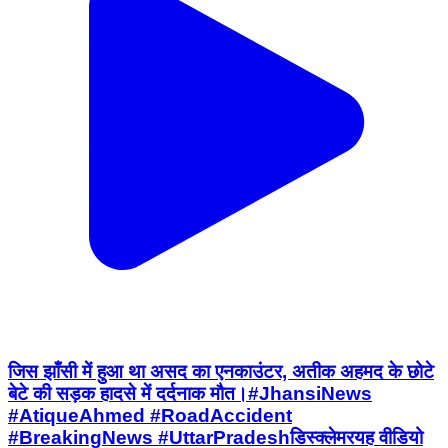
जिस झाँसी में हुआ था असद का एनकाउंटर, अतीक अहमद के छोटे
बेटे की सड़क हादसे में दर्दनाक मौत। ​#JhansiNews
#AtiqueAhmed #RoadAccident
#BreakingNews #UttarPradesh ​डिस्क्लेमर ​यह वीडियो