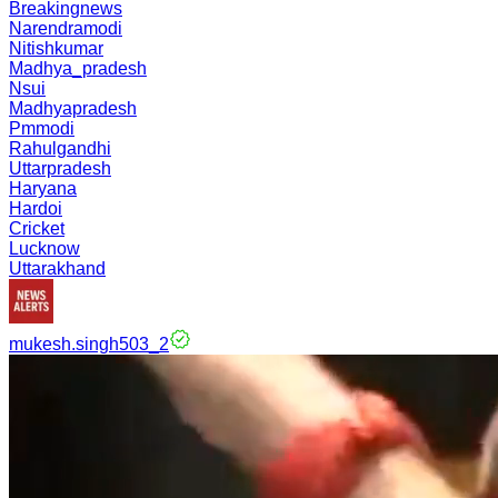
Breakingnews
Narendramodi
Nitishkumar
Madhya_pradesh
Nsui
Madhyapradesh
Pmmodi
Rahulgandhi
Uttarpradesh
Haryana
Hardoi
Cricket
Lucknow
Uttarakhand
mukesh.singh503_2