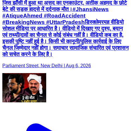
जिस झाँसी में हुआ था असद का एनकाउंटर, अतीक अहमद के छोटे
बेटे की सड़क हादसे में दर्दनाक मौत। ​#JhansiNews
#AtiqueAhmed #RoadAccident
#BreakingNews #UttarPradesh ​डिस्क्लेमर ​यह वीडियो
सोशल मीडिया पर आधारित है। वीडियो में दिखाए गए दृश्य, बयान
एवं तथ्यों/दावों का चैनल से कोई संबंध नहीं है। वीडियो कब का है,
इसकी पुष्टि नहीं हुई है। किसी भी कानूनी/पुलिस कार्रवाई के लिए
चैनल जिम्मेदार नहीं होगा। समाचार सामाजिक संचारित एवं प्रशासन
को सचेत करने के लिए है।
Parliament Street, New Delhi | Aug 6, 2026