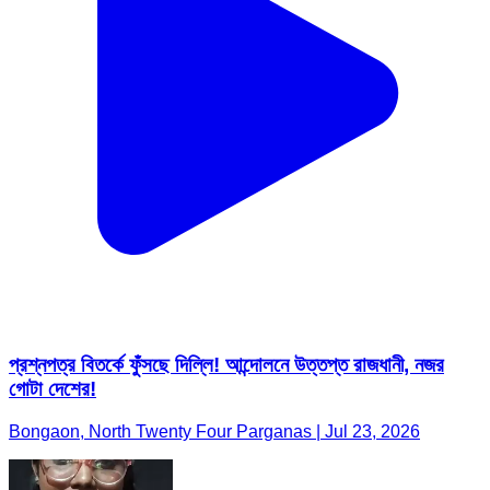
প্রশ্নপত্র বিতর্কে ফুঁসছে দিল্লি! আন্দোলনে উত্তপ্ত রাজধানী, নজর
গোটা দেশের!
Bongaon, North Twenty Four Parganas | Jul 23, 2026