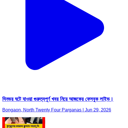
দিনভর ঘটে যাওয়া গুরুত্বপূর্ণ খবর নিয়ে আজকের ফেসবুক লাইভ।
Bongaon, North Twenty Four Parganas | Jun 29, 2026