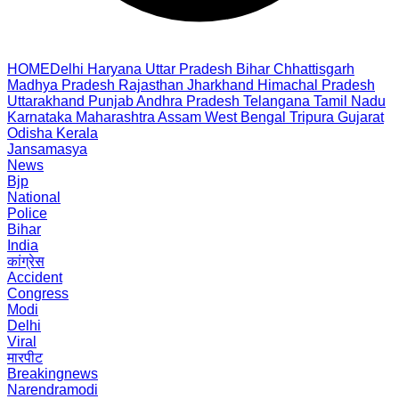
HOME
Delhi
Haryana
Uttar Pradesh
Bihar
Chhattisgarh
Madhya Pradesh
Rajasthan
Jharkhand
Himachal Pradesh
Uttarakhand
Punjab
Andhra Pradesh
Telangana
Tamil Nadu
Karnataka
Maharashtra
Assam
West Bengal
Tripura
Gujarat
Odisha
Kerala
Jansamasya
News
Bjp
National
Police
Bihar
India
कांग्रेस
Accident
Congress
Modi
Delhi
Viral
मारपीट
Breakingnews
Narendramodi