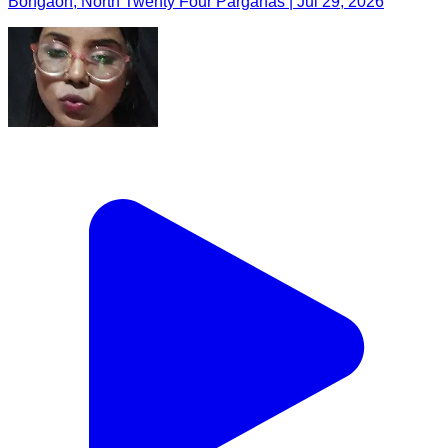
Bongaon, North Twenty Four Parganas | Jul 29, 2026