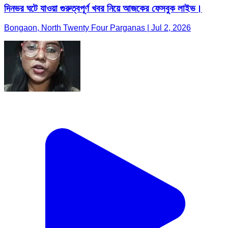
দিনভর ঘটে যাওয়া গুরুত্বপূর্ণ খবর নিয়ে আজকের ফেসবুক লাইভ।
Bongaon, North Twenty Four Parganas | Jul 2, 2026