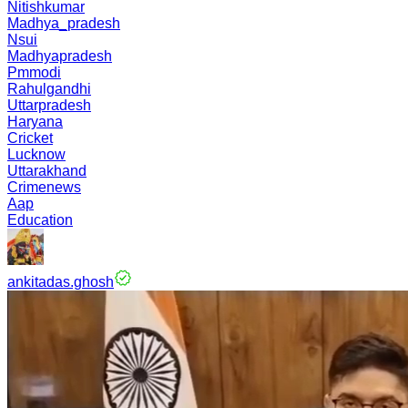
Nitishkumar
Madhya_pradesh
Nsui
Madhyapradesh
Pmmodi
Rahulgandhi
Uttarpradesh
Haryana
Cricket
Lucknow
Uttarakhand
Crimenews
Aap
Education
ankitadas.ghosh