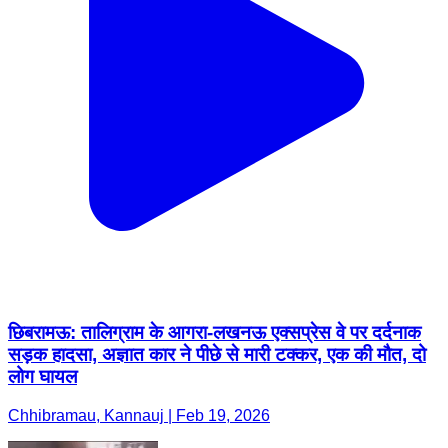
छिबरामऊ: तालिग्राम के आगरा-लखनऊ एक्सप्रेस वे पर दर्दनाक
सड़क हादसा, अज्ञात कार ने पीछे से मारी टक्कर, एक की मौत, दो
लोग घायल
Chhibramau, Kannauj | Feb 19, 2026