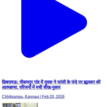
छिबरामऊ: भीकमपुर गांव में युवक ने फांसी के फंदे पर झूलकर की
आत्महत्या, परिजनों में मची चीख-पुकार
Chhibramau, Kannauj | Feb 20, 2026