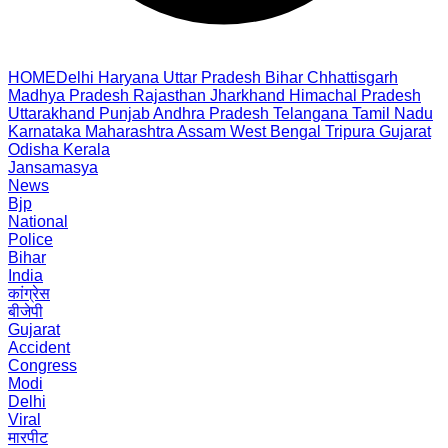
HOME
Delhi
Haryana
Uttar Pradesh
Bihar
Chhattisgarh
Madhya Pradesh
Rajasthan
Jharkhand
Himachal Pradesh
Uttarakhand
Punjab
Andhra Pradesh
Telangana
Tamil Nadu
Karnataka
Maharashtra
Assam
West Bengal
Tripura
Gujarat
Odisha
Kerala
Jansamasya
News
Bjp
National
Police
Bihar
India
कांग्रेस
बीजेपी
Gujarat
Accident
Congress
Modi
Delhi
Viral
मारपीट