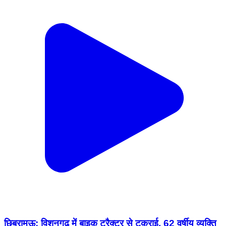
छिबरामऊ: विशुनगढ़ में बाइक ट्रैक्टर से टकराई, 62 वर्षीय व्यक्ति