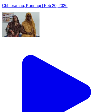
Chhibramau, Kannauj | Feb 20, 2026