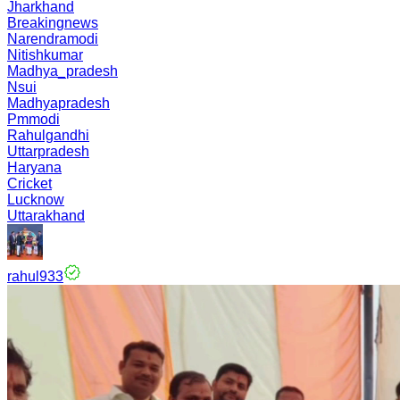
Jharkhand
Breakingnews
Narendramodi
Nitishkumar
Madhya_pradesh
Nsui
Madhyapradesh
Pmmodi
Rahulgandhi
Uttarpradesh
Haryana
Cricket
Lucknow
Uttarakhand
rahul933