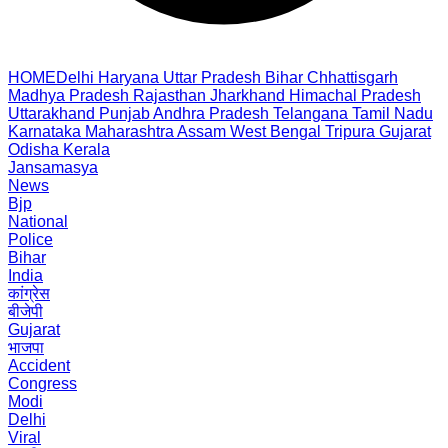
HOME
Delhi
Haryana
Uttar Pradesh
Bihar
Chhattisgarh
Madhya Pradesh
Rajasthan
Jharkhand
Himachal Pradesh
Uttarakhand
Punjab
Andhra Pradesh
Telangana
Tamil Nadu
Karnataka
Maharashtra
Assam
West Bengal
Tripura
Gujarat
Odisha
Kerala
Jansamasya
News
Bjp
National
Police
Bihar
India
कांग्रेस
बीजेपी
Gujarat
भाजपा
Accident
Congress
Modi
Delhi
Viral