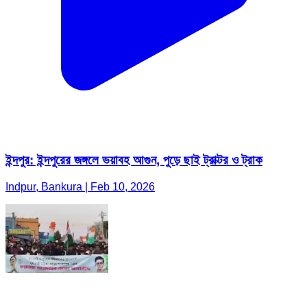
ইন্দপুর: ইন্দপুরের জঙ্গলে ভয়াবহ আগুন, পুড়ে ছাই ট্রাক্টর ও ট্রাক
Indpur, Bankura | Feb 10, 2026