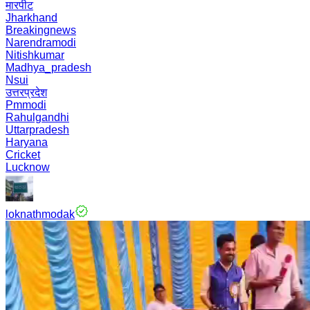
मारपीट
Jharkhand
Breakingnews
Narendramodi
Nitishkumar
Madhya_pradesh
Nsui
उत्तरप्रदेश
Pmmodi
Rahulgandhi
Uttarpradesh
Haryana
Cricket
Lucknow
loknathmodak