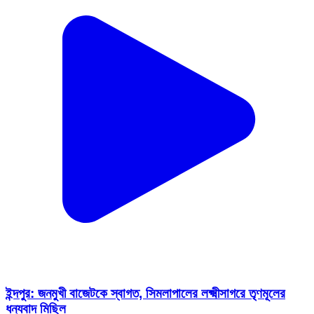
ইন্দপুর: জনমুখী বাজেটকে স্বাগত, সিমলাপালের লক্ষ্মীসাগরে তৃণমূলের
ধন্যবাদ মিছিল