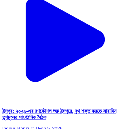
ইন্দপুর: ২০২৬-এর রণকৌশল শুরু ইন্দপুরে, বুথ শক্ত করতে সারাদিন
তৃণমূলের সাংগঠনিক বৈঠক
Indpur, Bankura | Feb 5, 2026