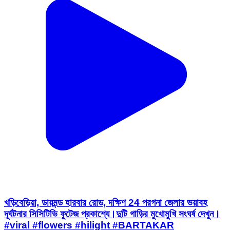
খড়িবেড়িয়া, ডায়মন্ড হারবার রোড, দক্ষিণ 24 পরগনা জেলার ভয়াবহ
দূর্ঘটনার সিসিটিভি ফুটেজ প্রকাশ্যে।দুটি গাড়ির মুখোমুখি সংঘর্ষ দেখুন।
#viral #flowers #hilight #BARTAKAR