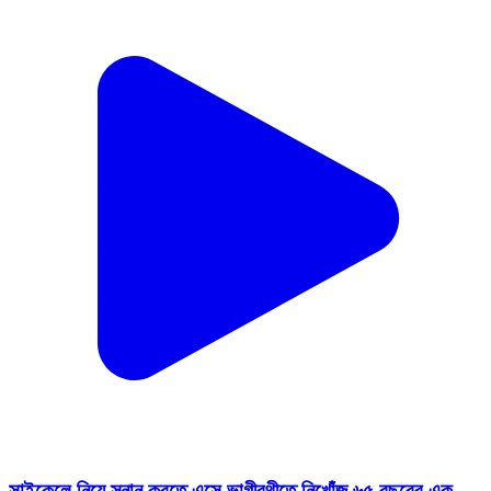
সাইকেলে নিয়ে স্নান করতে এসে ভাগীরথীতে নিখোঁজ ৬৫ বছরের এক