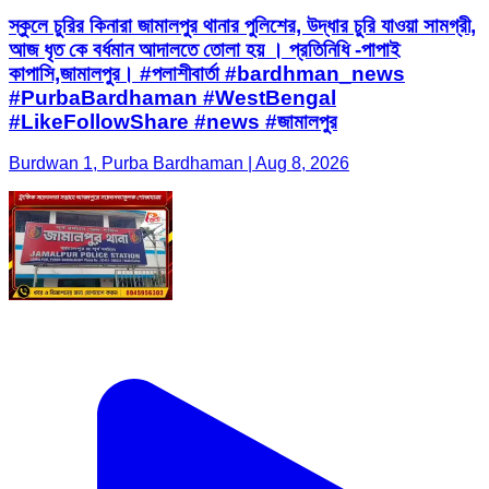
স্কুলে চুরির কিনারা জামালপুর থানার পুলিশের, উদ্ধার চুরি যাওয়া সামগ্রী,
আজ ধৃত কে বর্ধমান আদালতে তোলা হয় । প্রতিনিধি -পাপাই
কাপাসি,জামালপুর। #পলাশীবার্তা #bardhman_news
#PurbaBardhaman #WestBengal
#LikeFollowShare #news #জামালপুর
Burdwan 1, Purba Bardhaman | Aug 8, 2026