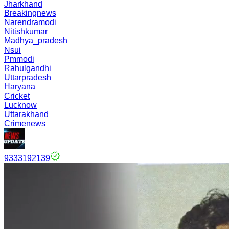
Jharkhand
Breakingnews
Narendramodi
Nitishkumar
Madhya_pradesh
Nsui
Pmmodi
Rahulgandhi
Uttarpradesh
Haryana
Cricket
Lucknow
Uttarakhand
Crimenews
9333192139