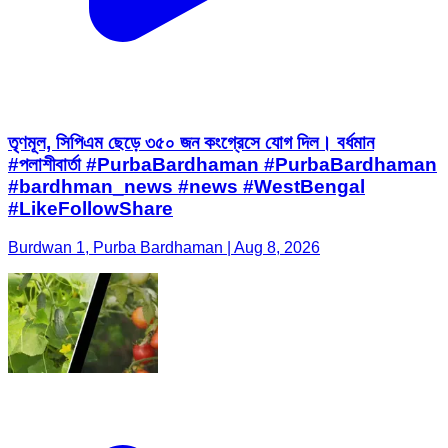
তৃণমূল, সিপিএম ছেড়ে ৩৫০ জন কংগ্রেসে যোগ দিল। বর্ধমান
#পলাশীবার্তা #PurbaBardhaman #PurbaBardhaman
#bardhman_news #news #WestBengal
#LikeFollowShare
Burdwan 1, Purba Bardhaman | Aug 8, 2026