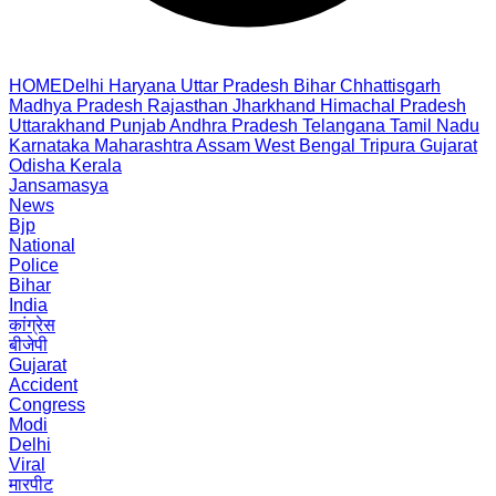
HOME
Delhi
Haryana
Uttar Pradesh
Bihar
Chhattisgarh
Madhya Pradesh
Rajasthan
Jharkhand
Himachal Pradesh
Uttarakhand
Punjab
Andhra Pradesh
Telangana
Tamil Nadu
Karnataka
Maharashtra
Assam
West Bengal
Tripura
Gujarat
Odisha
Kerala
Jansamasya
News
Bjp
National
Police
Bihar
India
कांग्रेस
बीजेपी
Gujarat
Accident
Congress
Modi
Delhi
Viral
मारपीट