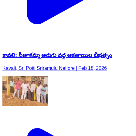
కావలి: సీతాళమ్మ అరుగు వద్ద ఆకతాయిల బీభత్సం
Kavali, Sri Potti Sriramulu Nellore | Feb 18, 2026