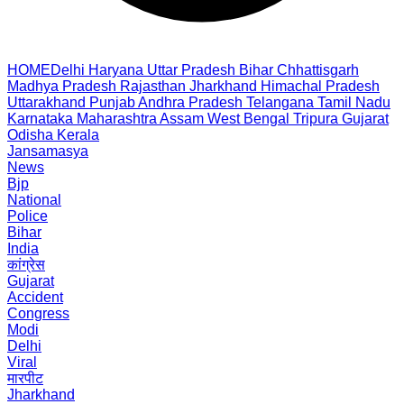
HOME
Delhi
Haryana
Uttar Pradesh
Bihar
Chhattisgarh
Madhya Pradesh
Rajasthan
Jharkhand
Himachal Pradesh
Uttarakhand
Punjab
Andhra Pradesh
Telangana
Tamil Nadu
Karnataka
Maharashtra
Assam
West Bengal
Tripura
Gujarat
Odisha
Kerala
Jansamasya
News
Bjp
National
Police
Bihar
India
कांग्रेस
Gujarat
Accident
Congress
Modi
Delhi
Viral
मारपीट
Jharkhand