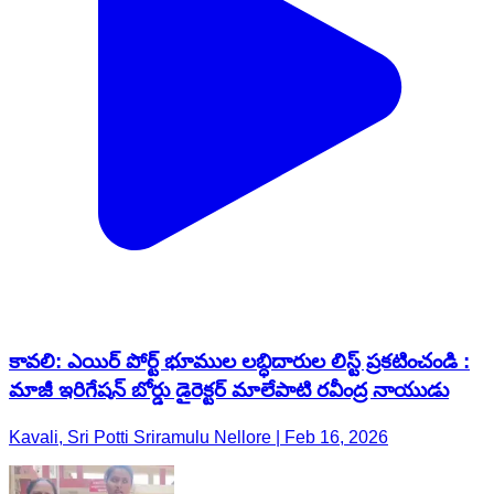
కావలి: ఎయిర్ పోర్ట్ భూముల లబ్ధిదారుల లిస్ట్ ప్రకటించండి :
మాజీ ఇరిగేషన్ బోర్డు డైరెక్టర్ మాలేపాటి రవీంద్ర నాయుడు
Kavali, Sri Potti Sriramulu Nellore | Feb 16, 2026