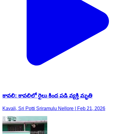
కావలి: కావలిలో రైలు కింద పడి వ్యక్తి మృతి
Kavali, Sri Potti Sriramulu Nellore | Feb 21, 2026