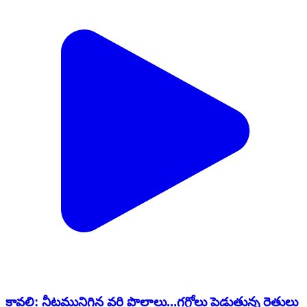
కావలి: నీటమునిగిన వరి పొలాలు...గగ్గోలు పెడుతున్న రైతులు