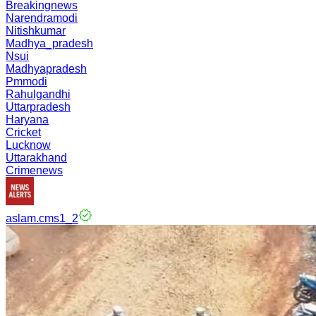
Breakingnews
Narendramodi
Nitishkumar
Madhya_pradesh
Nsui
Madhyapradesh
Pmmodi
Rahulgandhi
Uttarpradesh
Haryana
Cricket
Lucknow
Uttarakhand
Crimenews
aslam.cms1_2