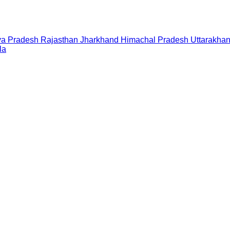
a Pradesh
Rajasthan
Jharkhand
Himachal Pradesh
Uttarakha
la