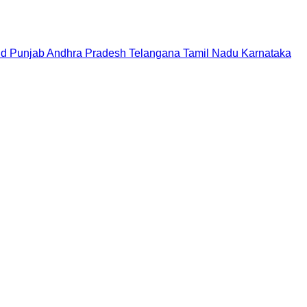
nd
Punjab
Andhra Pradesh
Telangana
Tamil Nadu
Karnataka