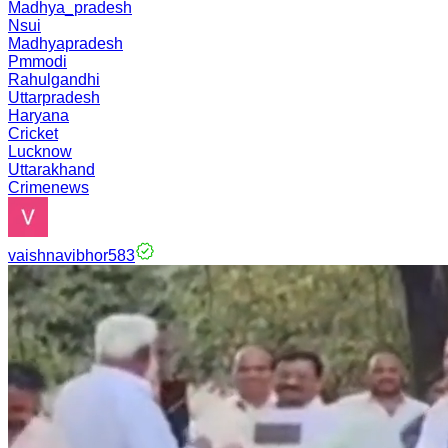
Madhya_pradesh
Nsui
Madhyapradesh
Pmmodi
Rahulgandhi
Uttarpradesh
Haryana
Cricket
Lucknow
Uttarakhand
Crimenews
vaishnavibhor583