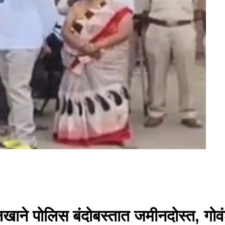
खाने पोलिस बंदोबस्तात जमीनदोस्त, गोव