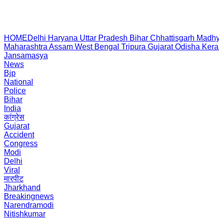
HOME
Delhi
Haryana
Uttar Pradesh
Bihar
Chhattisgarh
Madhy
Maharashtra
Assam
West Bengal
Tripura
Gujarat
Odisha
Kera
Jansamasya
News
Bjp
National
Police
Bihar
India
कांग्रेस
Gujarat
Accident
Congress
Modi
Delhi
Viral
मारपीट
Jharkhand
Breakingnews
Narendramodi
Nitishkumar