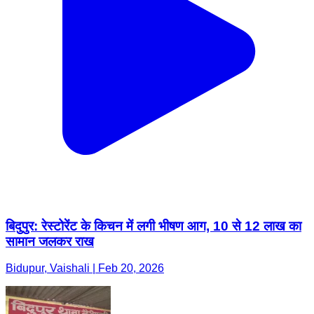
बिदुपुर: रेस्टोरेंट के किचन में लगी भीषण आग, 10 से 12 लाख का
सामान जलकर राख
Bidupur, Vaishali | Feb 20, 2026