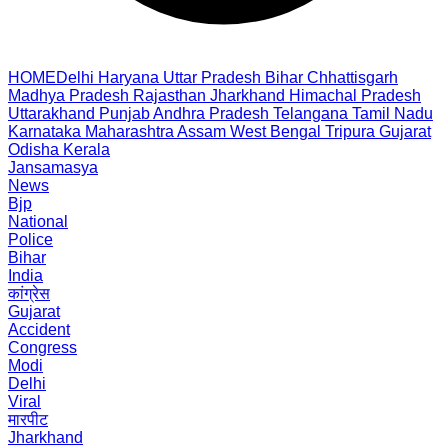
HOME
Delhi
Haryana
Uttar Pradesh
Bihar
Chhattisgarh
Madhya Pradesh
Rajasthan
Jharkhand
Himachal Pradesh
Uttarakhand
Punjab
Andhra Pradesh
Telangana
Tamil Nadu
Karnataka
Maharashtra
Assam
West Bengal
Tripura
Gujarat
Odisha
Kerala
Jansamasya
News
Bjp
National
Police
Bihar
India
कांग्रेस
Gujarat
Accident
Congress
Modi
Delhi
Viral
मारपीट
Jharkhand