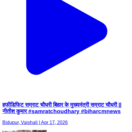
हफीडिफिट सम्राट चौधरी बिहार के मुख्यमंत्री सम्राट चौधरी ||
नीतीश कुमार #samratchoudhary #biharcmnews
Bidupur, Vaishali | Apr 17, 2026