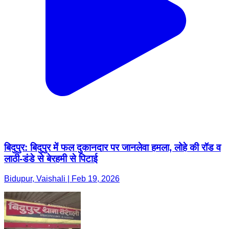
बिदुपुर: बिदुपुर में फल दुकानदार पर जानलेवा हमला, लोहे की रॉड व
लाठी-डंडे से बेरहमी से पिटाई
Bidupur, Vaishali | Feb 19, 2026