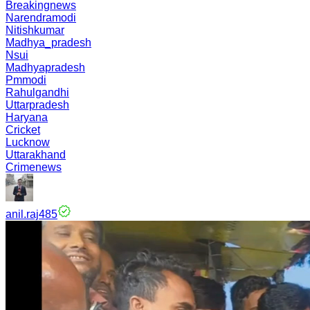
Breakingnews
Narendramodi
Nitishkumar
Madhya_pradesh
Nsui
Madhyapradesh
Pmmodi
Rahulgandhi
Uttarpradesh
Haryana
Cricket
Lucknow
Uttarakhand
Crimenews
anil.raj485