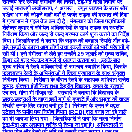
समन्वय कर स्थायी समाधान का निर्देश, टेढ़े-मेढ़े नाला निर्माण पर
जताई नाराजगी लखीसराय, 4 अगस्त। क्यूल जंक्शन के उत्तर और
दक्षिण भाग को जोड़ने वाली वर्षों से जर्जर सड़क की मरम्मत की दिशा
में प्रशासन ने पहल तेज कर दी है। मंगलवार को जिला पदाधिकारी
शैलेन्द्र कुमार ने संबंधित अधिकारियों के साथ सड़क का स्थलीय
निरीक्षण किया और जल्द से जल्द मरम्मत कार्य शुरू कराने का निर्देश
दिया। जिलाधिकारी ने बताया कि सड़क की बदहाल स्थिति और बड़े-
बड़े गड्ढों के कारण आम लोगों तथा स्कूली बच्चों को भारी परेशानी हो
रही थी। इसे गंभीरता से लेते हुए उन्होंने 29 जुलाई को मुख्य सचिव,
बिहार को पत्र भेजकर मामले से अवगत कराया था। इसके बाद
मुख्य सचिव ने रेलवे अधिकारियों से समन्वय स्थापित किया, जिसके
फलस्वरूप रेलवे के अभियंताओं ने जिला प्रशासन के साथ संयुक्त
निरीक्षण किया। निरीक्षण के दौरान रेलवे के सहायक अभियंता राजेश
कुमार, सेक्शन इंजीनियर तथा केंद्रीय विद्यालय, क्यूल के प्राचार्य
एच.एस. मीणा भी मौजूद रहे। प्राचार्य ने बताया कि विद्यालय के
छात्र-छात्राओं के वाहन इसी मार्ग से गुजरते हैं और सड़क की खराब
स्थिति उनके लिए खतरा बनी हुई है। निरीक्षण के क्रम में क्यूल
स्टेशन के समीप पथ निर्माण विभाग (RCD) द्वारा बनाए जा रहे नाले
का भी जायजा लिया गया। जिलाधिकारी ने पाया कि नाला निर्माण
टेढ़ा-मेढ़ा और असमान तरीके से किया जा रहा है। अभियंताओं ने
विद्युत पोल और रेलवे की भूमि को इसकी वजह बताया। इस पर