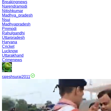
Breakingnews
Narendramodi
Nitishkumar
Madhya_pradesh
Nsui
Madhyapradesh
Pmmodi
Rahulgandhi
Uttarpradesh
Haryana
Cricket
Lucknow
Uttarakhand
Crimenews
rajeshsuraj2011