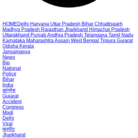
HOME
Delhi
Haryana
Uttar Pradesh
Bihar
Chhattisgarh
Madhya Pradesh
Rajasthan
Jharkhand
Himachal Pradesh
Uttarakhand
Punjab
Andhra Pradesh
Telangana
Tamil Nadu
Karnataka
Maharashtra
Assam
West Bengal
Tripura
Gujarat
Odisha
Kerala
Jansamasya
News
Bjp
National
Police
Bihar
India
कांग्रेस
Gujarat
Accident
Congress
Modi
Delhi
Viral
मारपीट
Jharkhand