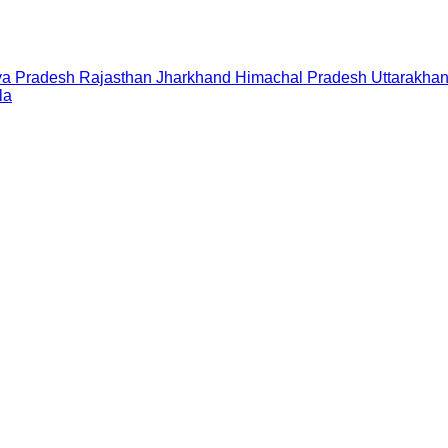
a Pradesh
Rajasthan
Jharkhand
Himachal Pradesh
Uttarakha
la