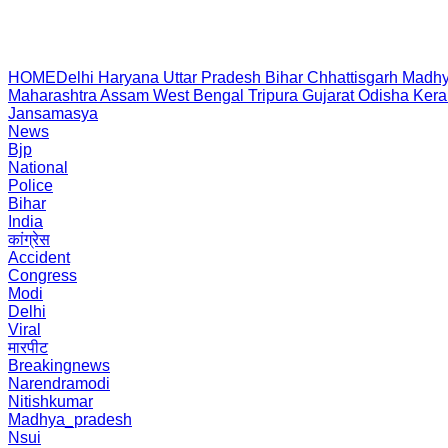
HOME
Delhi
Haryana
Uttar Pradesh
Bihar
Chhattisgarh
Madhy
Maharashtra
Assam
West Bengal
Tripura
Gujarat
Odisha
Kera
Jansamasya
News
Bjp
National
Police
Bihar
India
कांग्रेस
Accident
Congress
Modi
Delhi
Viral
मारपीट
Breakingnews
Narendramodi
Nitishkumar
Madhya_pradesh
Nsui