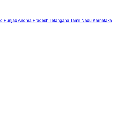
nd
Punjab
Andhra Pradesh
Telangana
Tamil Nadu
Karnataka