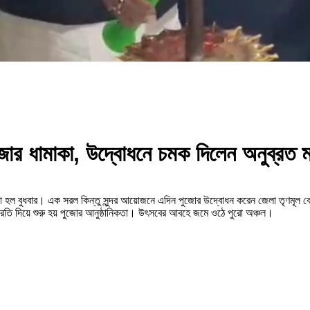
পুজোর ধামাকা, উদ্বোধনে চমক দিলেন অনুব্রত 
সূচনা হল বুধবার। এক সরল কিন্তু সুন্দর আয়োজনে এদিন পুজোর উদ্বোধন করেন জেলা তৃণমূল
ায়ের আরতি দিয়ে শুরু হয় পুজোর আনুষ্ঠানিকতা। উৎসবের আবহে জমে ওঠে পুরো অঞ্চল।