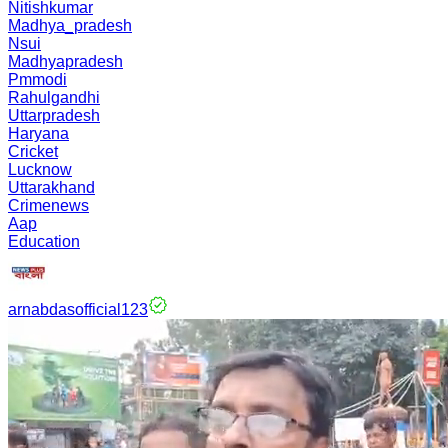
Nitishkumar
Madhya_pradesh
Nsui
Madhyapradesh
Pmmodi
Rahulgandhi
Uttarpradesh
Haryana
Cricket
Lucknow
Uttarakhand
Crimenews
Aap
Education
arnabdasofficial123