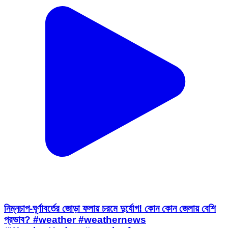
নিম্নচাপ-ঘূর্ণাবর্তের জোড়া ফলায় চরমে দুর্যোগ! কোন কোন জেলায় বেশি
প্রভাব? #weather #weathernews