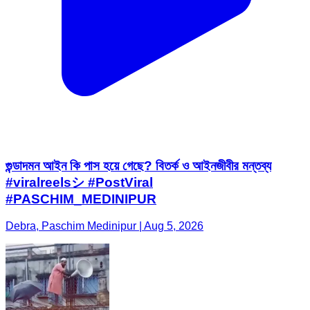
গুন্ডাদমন আইন কি পাস হয়ে গেছে? বিতর্ক ও আইনজীবীর মন্তব্য
#viralreelsシ #PostViral
#PASCHIM_MEDINIPUR
Debra, Paschim Medinipur | Aug 5, 2026