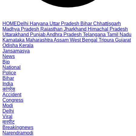
HOME
Delhi
Haryana
Uttar Pradesh
Bihar
Chhattisgarh
Madhya Pradesh
Rajasthan
Jharkhand
Himachal Pradesh
Uttarakhand
Punjab
Andhra Pradesh
Telangana
Tamil Nadu
Karnataka
Maharashtra
Assam
West Bengal
Tripura
Gujarat
Odisha
Kerala
Jansamasya
News
Bjp
National
Police
Bihar
India
कांग्रेस
Accident
Congress
Modi
Delhi
Viral
मारपीट
Breakingnews
Narendramodi