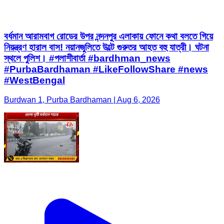
বর্ধমান আরামবাগ রোডের উপর নন্দনপুর এলাকায় ফোনে কথা বলতে গিয়ে
নিয়ন্ত্রণ হারাল বাস! নয়ানজুলিতে উল্টে গুরুতর আহত বহু যাত্রী। ঘটনা
স্থলে পুলিশ। #পলাশীবার্তা #bardhman_news
#PurbaBardhaman #LikeFollowShare #news
#WestBengal
Burdwan 1, Purba Bardhaman | Aug 6, 2026