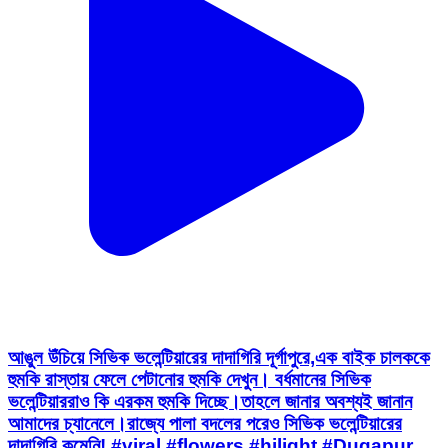
আঙুল উঁচিয়ে সিভিক ভলেন্টিয়ারের দাদাগিরি দূর্গাপুরে,এক বাইক চালককে
হুমকি রাস্তায় ফেলে পেটানোর হুমকি দেখুন। বর্ধমানের সিভিক
ভলেন্টিয়াররাও কি এরকম হুমকি দিচ্ছে।তাহলে জানার অবশ্যই জানান
আমাদের চ্যানেলে।রাজ্যে পালা বদলের পরেও সিভিক ভলেন্টিয়ারের
দাদাগিরি কমেনি! #viral #flowers #hilight #Dugapur