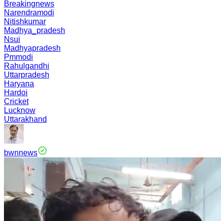
Breakingnews
Narendramodi
Nitishkumar
Madhya_pradesh
Nsui
Madhyapradesh
Pmmodi
Rahulgandhi
Uttarpradesh
Haryana
Hardoi
Cricket
Lucknow
Uttarakhand
bwnnews