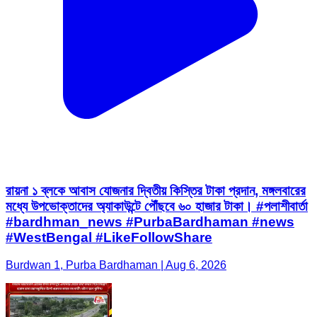
রায়না ১ ব্লকে আবাস যোজনার দ্বিতীয় কিস্তির টাকা প্রদান, মঙ্গলবারের
মধ্যে উপভোক্তাদের অ্যাকাউন্টে পৌঁছবে ৬০ হাজার টাকা। #পলাশীবার্তা
#bardhman_news #PurbaBardhaman #news
#WestBengal #LikeFollowShare
Burdwan 1, Purba Bardhaman | Aug 6, 2026