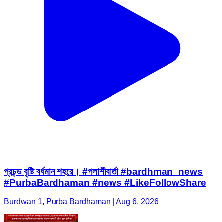
প্রচন্ড বৃষ্টি বর্ধমান শহরে। #পলাশীবার্তা #bardhman_news
#PurbaBardhaman #news #LikeFollowShare
Burdwan 1, Purba Bardhaman | Aug 6, 2026