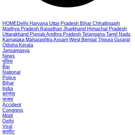
HOME
Delhi
Haryana
Uttar Pradesh
Bihar
Chhattisgarh
Madhya Pradesh
Rajasthan
Jharkhand
Himachal Pradesh
Uttarakhand
Punjab
Andhra Pradesh
Telangana
Tamil Nadu
Karnataka
Maharashtra
Assam
West Bengal
Tripura
Gujarat
Odisha
Kerala
Jansamasya
News
पुलिस
Bjp
National
Police
Bihar
India
कांग्रेस
भाजपा
Accident
Congress
Modi
Delhi
Viral
मारपीट