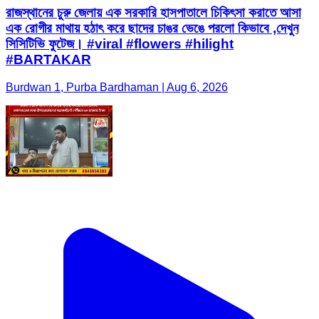
রাজস্থানের চুরু জেলায় এক সরকারি হাসপাতালে চিকিৎসা করাতে আসা
এক রোগীর মাথায় হঠাৎ করে ছাদের চাঙর ভেঙে পরলো কিভাবে ,দেখুন
সিসিটিভি ফুটেজ। #viral #flowers #hilight
#BARTAKAR
Burdwan 1, Purba Bardhaman | Aug 6, 2026