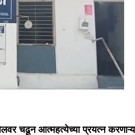
ोलवर चढून आत्महत्येच्या प्रयत्न करणाऱ्