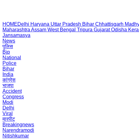
HOME
Delhi
Haryana
Uttar Pradesh
Bihar
Chhattisgarh
Madhy
Maharashtra
Assam
West Bengal
Tripura
Gujarat
Odisha
Kera
Jansamasya
News
पुलिस
Bjp
National
Police
Bihar
India
कांग्रेस
भाजपा
Accident
Congress
Modi
Delhi
Viral
मारपीट
Breakingnews
Narendramodi
Nitishkumar