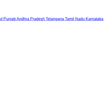
nd
Punjab
Andhra Pradesh
Telangana
Tamil Nadu
Karnataka