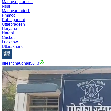
Madhya_pradesh
Nsui
Madhyapradesh
Pmmodi
Rahulgandhi
Uttarpradesh
Haryana
Hardoi
Cricket
Lucknow
Uttarakhand
nileshchaudhari58_3