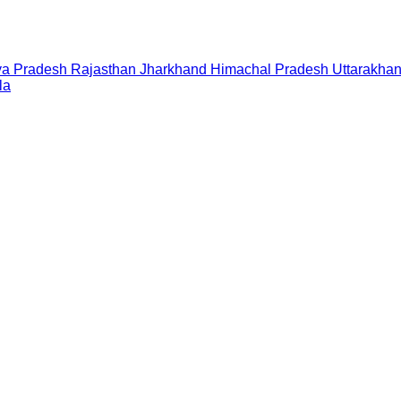
a Pradesh
Rajasthan
Jharkhand
Himachal Pradesh
Uttarakha
la