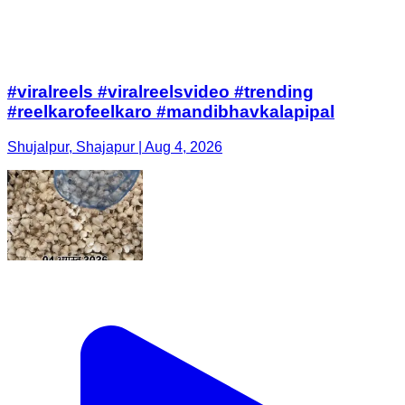
#viralreels #viralreelsvideo #trending
#reelkarofeelkaro #mandibhavkalapipal
Shujalpur, Shajapur | Aug 4, 2026