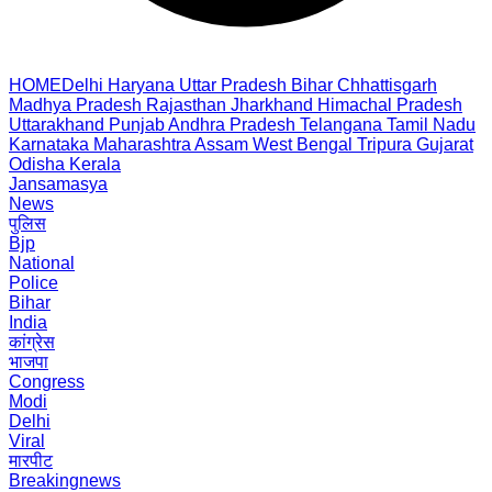
HOME
Delhi
Haryana
Uttar Pradesh
Bihar
Chhattisgarh
Madhya Pradesh
Rajasthan
Jharkhand
Himachal Pradesh
Uttarakhand
Punjab
Andhra Pradesh
Telangana
Tamil Nadu
Karnataka
Maharashtra
Assam
West Bengal
Tripura
Gujarat
Odisha
Kerala
Jansamasya
News
पुलिस
Bjp
National
Police
Bihar
India
कांग्रेस
भाजपा
Congress
Modi
Delhi
Viral
मारपीट
Breakingnews