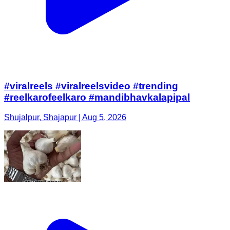
#viralreels #viralreelsvideo #trending
#reelkarofeelkaro #mandibhavkalapipal
Shujalpur, Shajapur | Aug 5, 2026