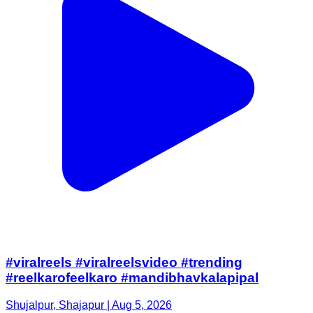
#viralreels #viralreelsvideo #trending
#reelkarofeelkaro #mandibhavkalapipal
Shujalpur, Shajapur | Aug 5, 2026