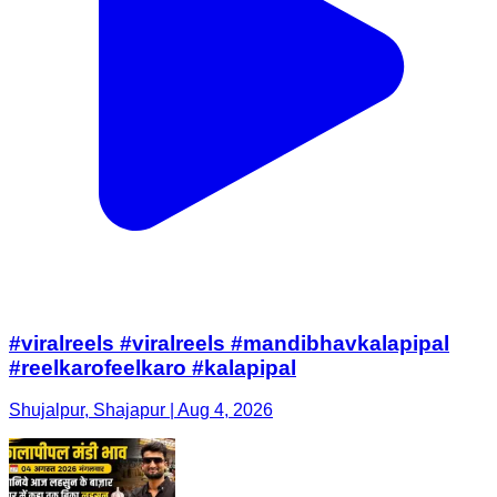
#viralreels #viralreels #mandibhavkalapipal
#reelkarofeelkaro #kalapipal
Shujalpur, Shajapur | Aug 4, 2026