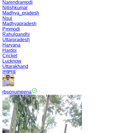
Narendramodi
Nitishkumar
Madhya_pradesh
Nsui
Madhyapradesh
Pmmodi
Rahulgandhi
Uttarpradesh
Haryana
Hardoi
Cricket
Lucknow
Uttarakhand
लखनऊ
rbsonumeena