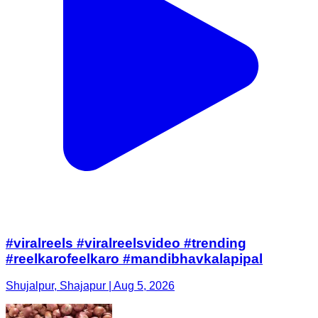
#viralreels #viralreelsvideo #trending
#reelkarofeelkaro #mandibhavkalapipal
Shujalpur, Shajapur | Aug 5, 2026