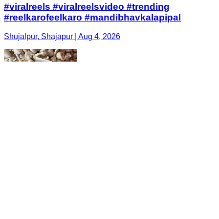
#viralreels #viralreelsvideo #trending
#reelkarofeelkaro #mandibhavkalapipal
Shujalpur, Shajapur | Aug 4, 2026