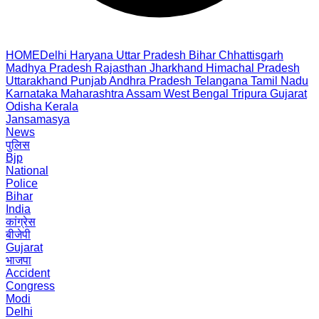
HOME
Delhi
Haryana
Uttar Pradesh
Bihar
Chhattisgarh
Madhya Pradesh
Rajasthan
Jharkhand
Himachal Pradesh
Uttarakhand
Punjab
Andhra Pradesh
Telangana
Tamil Nadu
Karnataka
Maharashtra
Assam
West Bengal
Tripura
Gujarat
Odisha
Kerala
Jansamasya
News
पुलिस
Bjp
National
Police
Bihar
India
कांग्रेस
बीजेपी
Gujarat
भाजपा
Accident
Congress
Modi
Delhi