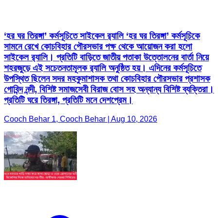
‘হর ঘর তিরঙ্গা’ কর্মসূচিতে সাইকেল র‍্যালি ‘হর ঘর তিরঙ্গা’ কর্মসূচিকে
সামনে রেখে কোচবিহার পৌরসভার পক্ষ থেকে আয়োজন করা হলো
সাইকেল র‍্যালি। প্রতিটি বাড়িতে জাতীয় পতাকা উত্তোলনের বার্তা নিয়ে
শহরজুড়ে এই সচেতনতামূলক র‍্যালি অনুষ্ঠিত হয়। এদিনের কর্মসূচিতে
উপস্থিত ছিলেন সদর মহকুমাশাসক তথা কোচবিহার পৌরসভার প্রশাসক
গোবিন্দ নন্দী, বিশিষ্ট সমাজসেবী বিরাজ বোস সহ অন্যান্য বিশিষ্ট ব্যক্তিরা।
প্রতিটি ঘরে তিরঙ্গা, প্রতিটি মনে দেশপ্রেম।
Cooch Behar 1, Cooch Behar | Aug 10, 2026