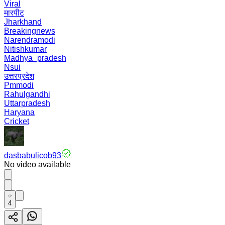
Viral
मारपीट
Jharkhand
Breakingnews
Narendramodi
Nitishkumar
Madhya_pradesh
Nsui
उत्तरप्रदेश
Pmmodi
Rahulgandhi
Uttarpradesh
Haryana
Cricket
dasbabulicob93
No video available
4