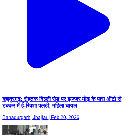
बहादुरगढ़: रोहतक दिल्ली रोड पर झज्जर मोड़ के पास ऑटो से
टक्कर में ई-रिक्शा पलटी, महिला घायल
Bahadurgarh, Jhajjar | Feb 20, 2026