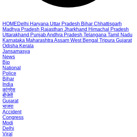
HOME
Delhi
Haryana
Uttar Pradesh
Bihar
Chhattisgarh
Madhya Pradesh
Rajasthan
Jharkhand
Himachal Pradesh
Uttarakhand
Punjab
Andhra Pradesh
Telangana
Tamil Nadu
Karnataka
Maharashtra
Assam
West Bengal
Tripura
Gujarat
Odisha
Kerala
Jansamasya
News
Bjp
National
Police
Bihar
India
कांग्रेस
बीजेपी
Gujarat
भाजपा
Accident
Congress
Modi
Delhi
Viral