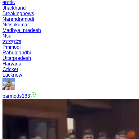
मारपीट
Jharkhand
Breakingnews
Narendramodi
Nitishkumar
Madhya_pradesh
Nsui
उत्तरप्रदेश
Pmmodi
Rahulgandhi
Uttarpradesh
Haryana
Cricket
Lucknow
parmods183