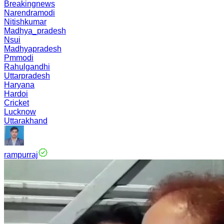
Breakingnews
Narendramodi
Nitishkumar
Madhya_pradesh
Nsui
Madhyapradesh
Pmmodi
Rahulgandhi
Uttarpradesh
Haryana
Hardoi
Cricket
Lucknow
Uttarakhand
rampurraj