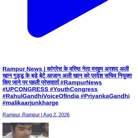
Rampur News | कांग्रेस के वरिष्ठ नेता मरहूम अरशद अली
खान गुड्डू के बड़े बेटे आज़ान अली खान को प्रदेश सचिव नियुक्त
किए जाने पर पहली प्रेसवार्ता #RampurNews
#UPCONGRESS #YouthCongress
#RahulGandhiVoiceOfIndia #PriyankaGandhi
#malikaarjunkharge
Rampur, Rampur | Aug 2, 2026