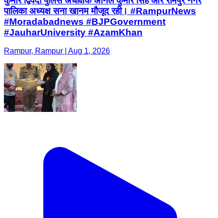
कुमार द्विवेदी पुलिस अधीक्षक अनिल कुमार सिंह और रामपुर नगर
पालिका अध्यक्ष सना खानम मौजूद रही। #RampurNews
#Moradabadnews #BJPGovernment
#JauharUniversity #AzamKhan
Rampur, Rampur | Aug 1, 2026