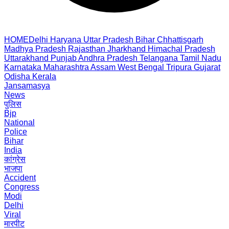
HOME
Delhi
Haryana
Uttar Pradesh
Bihar
Chhattisgarh
Madhya Pradesh
Rajasthan
Jharkhand
Himachal Pradesh
Uttarakhand
Punjab
Andhra Pradesh
Telangana
Tamil Nadu
Karnataka
Maharashtra
Assam
West Bengal
Tripura
Gujarat
Odisha
Kerala
Jansamasya
News
पुलिस
Bjp
National
Police
Bihar
India
कांग्रेस
भाजपा
Accident
Congress
Modi
Delhi
Viral
मारपीट