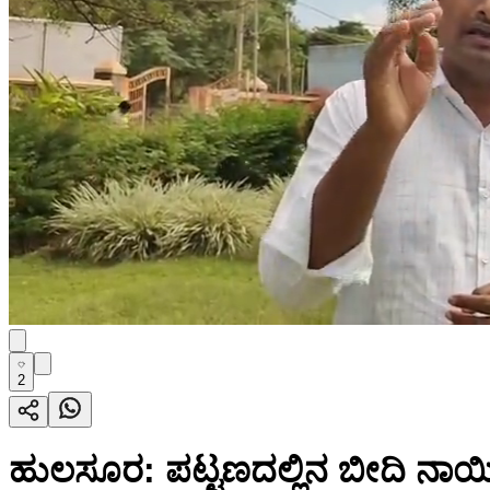
2
ಹುಲಸೂರ: ಪಟ್ಟಣದಲ್ಲಿನ ಬೀದಿ ನಾಯಿಗ