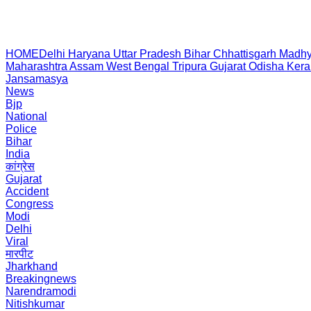
HOME
Delhi
Haryana
Uttar Pradesh
Bihar
Chhattisgarh
Madhy
Maharashtra
Assam
West Bengal
Tripura
Gujarat
Odisha
Kera
Jansamasya
News
Bjp
National
Police
Bihar
India
कांग्रेस
Gujarat
Accident
Congress
Modi
Delhi
Viral
मारपीट
Jharkhand
Breakingnews
Narendramodi
Nitishkumar