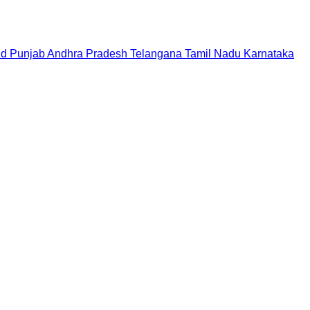
nd
Punjab
Andhra Pradesh
Telangana
Tamil Nadu
Karnataka