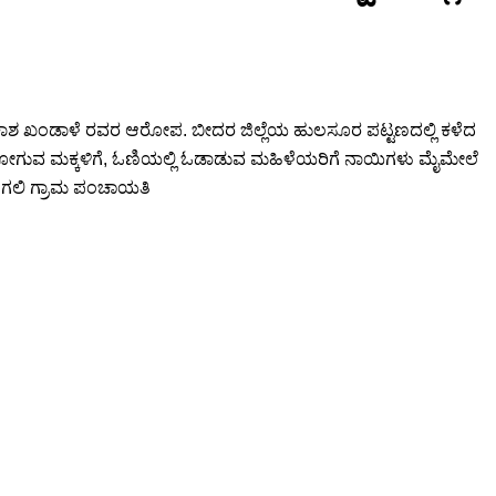
ಾ ಆಕಾಶ ಖಂಡಾಳೆ ರವರ ಆರೋಪ. ಬೀದರ ಜಿಲ್ಲೆಯ ಹುಲಸೂರ ಪಟ್ಟಣದಲ್ಲಿ ಕಳೆದ
ಲೆಗೆ ಹೋಗುವ ಮಕ್ಕಳಿಗೆ, ಓಣಿಯಲ್ಲಿ ಓಡಾಡುವ ಮಹಿಳೆಯರಿಗೆ ನಾಯಿಗಳು ಮೈಮೇಲೆ
ತ ಆಗಲಿ ಗ್ರಾಮ ಪಂಚಾಯತಿ