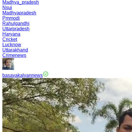
Madhya_pradesh
Nsui
Madhyapradesh
Pmmodi
Rahulgandhi
Uttarpradesh
Haryana
Cricket
Lucknow
Uttarakhand
Crimenews
basavakalyannews