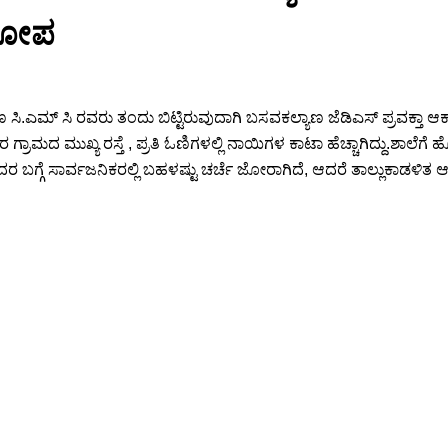
ಆರೋಪ
 ಸಿ.ಎಮ್ ಸಿ ರವರು ತಂದು ಬಿಟ್ಟಿರುವುದಾಗಿ ಬಸವಕಲ್ಯಾಣ ಜೆಡಿಎಸ್ ಪ್ರವಕ್ತ
ಗ್ರಾಮದ ಮುಖ್ಯ ರಸ್ತೆ , ಪ್ರತಿ ಓಣಿಗಳಲ್ಲಿ ನಾಯಿಗಳ ಕಾಟಾ ಹೆಚ್ಚಾಗಿದ್ದು.ಶಾ
ವುದರ ಬಗ್ಗೆ ಸಾರ್ವಜನಿಕರಲ್ಲಿ ಬಹಳಷ್ಟು ಚರ್ಚೆ ಜೋರಾಗಿದೆ, ಆದರೆ ತಾಲ್ಲುಕಾಡಳಿ