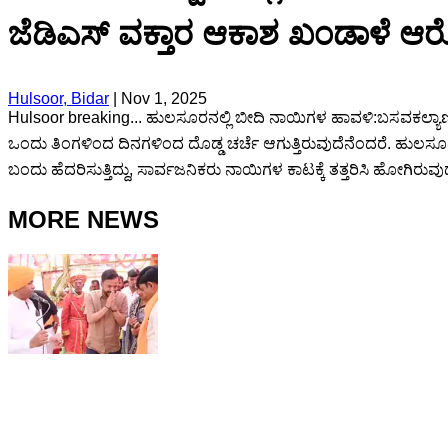
ಜೆಡಿಎಸ್ ವಕ್ತಾರ ಆಕಾಶ ಖಂಡಾಳೆ 
Hulsoor, Bidar
|
Nov 1, 2025
Hulsoor breaking... ಹುಲಸೂರನಲ್ಲಿ ಬೀದಿ ನಾಯಿಗಳ ಹಾವಳಿ:ಬಸವಕಲ್ಯಾಣ
ಒಂದು ತಿಂಗಳಿಂದ ದಿನಗಳಿಂದ ದೊಡ್ಡ ಚರ್ಚೆ ಆಗುತ್ತಿರುವುದೆನೆಂದರೆ. ಹುಲಸೂರ 
ಬಂದು ಹೆದರಿಸುತ್ತಿದ್ದು, ಸಾರ್ವಜನಿಕರು ನಾಯಿಗಳ ಕಾಟಕ್ಕೆ ತತ್ತರಿಸಿ ಹೋಗಿರು
MORE NEWS