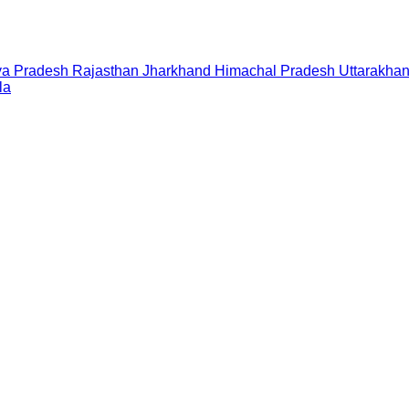
a Pradesh
Rajasthan
Jharkhand
Himachal Pradesh
Uttarakha
la