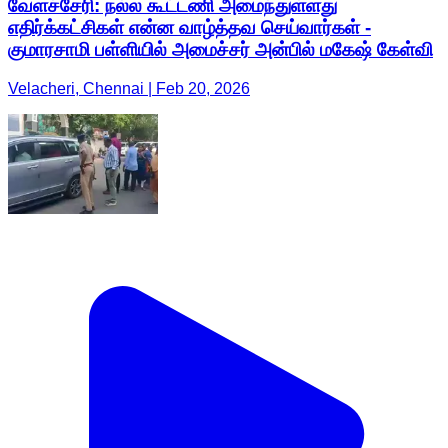
வேளச்சேரி: நல்ல கூட்டணி அமைந்துள்ளது
எதிர்க்கட்சிகள் என்ன வாழ்த்தவ செய்வார்கள் -
குமாரசாமி பள்ளியில் அமைச்சர் அன்பில் மகேஷ் கேள்வி
Velacheri, Chennai | Feb 20, 2026