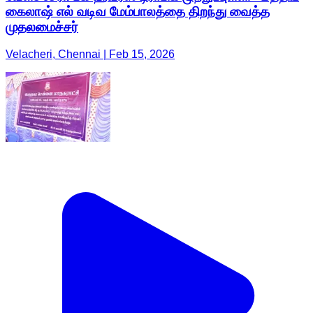
கைலாஷ் எல் வடிவ மேம்பாலத்தை திறந்து வைத்த
முதலமைச்சர்
Velacheri, Chennai | Feb 15, 2026