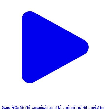
வேளச்சேரி: பீக் ஹவர்ஸ் டிராபிக் முற்றுப்புள்ளி - மத்திய