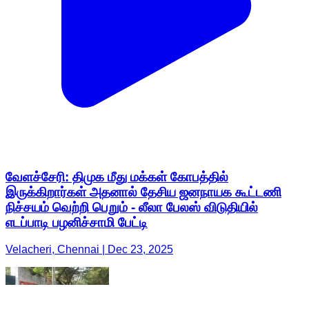
வேளச்சேரி: திமுக மீது மக்கள் கோபத்தில்
இருக்கிறார்கள் அதனால் தேசிய ஜனநாயக கூட்டணி
நிச்சயம் வெற்றி பெறும் - லீலா பேலஸ் விடுதியில்
எடப்பாடி பழனிச்சாமி பேட்டி
Velacheri, Chennai | Dec 23, 2025