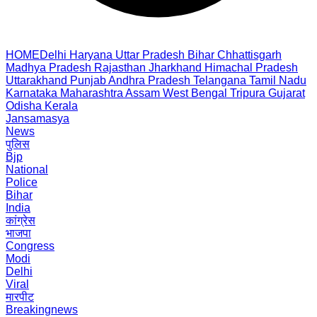
HOME
Delhi
Haryana
Uttar Pradesh
Bihar
Chhattisgarh
Madhya Pradesh
Rajasthan
Jharkhand
Himachal Pradesh
Uttarakhand
Punjab
Andhra Pradesh
Telangana
Tamil Nadu
Karnataka
Maharashtra
Assam
West Bengal
Tripura
Gujarat
Odisha
Kerala
Jansamasya
News
पुलिस
Bjp
National
Police
Bihar
India
कांग्रेस
भाजपा
Congress
Modi
Delhi
Viral
मारपीट
Breakingnews