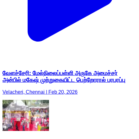
வேளச்சேரி: மேல்நிலைப்பள்ளி அருகே அமைச்சர்
அன்பில் மகேஷ் முற்றுகையிட்ட பெற்றோரால் பரபரப்பு
Velacheri, Chennai | Feb 20, 2026