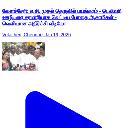
வேளச்சேரி: ஏ.சி. முதல் தெருவில் பயங்கரம் - டெலிவரி
ஊழியரை சரமாரியாக வெட்டிய போதை ஆசாமிகள் -
வெளியான அதிர்ச்சி வீடியோ
Velacheri, Chennai | Jan 19, 2026