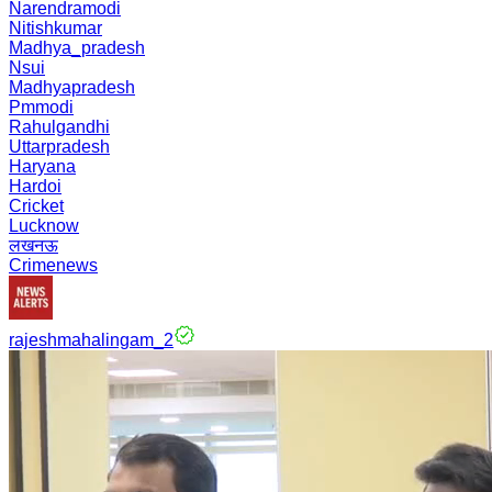
Narendramodi
Nitishkumar
Madhya_pradesh
Nsui
Madhyapradesh
Pmmodi
Rahulgandhi
Uttarpradesh
Haryana
Hardoi
Cricket
Lucknow
लखनऊ
Crimenews
rajeshmahalingam_2