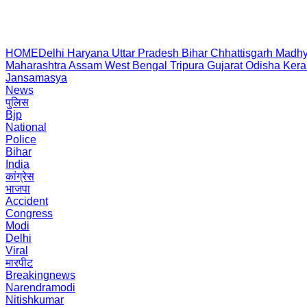
HOME
Delhi
Haryana
Uttar Pradesh
Bihar
Chhattisgarh
Madhy
Maharashtra
Assam
West Bengal
Tripura
Gujarat
Odisha
Kera
Jansamasya
News
पुलिस
Bjp
National
Police
Bihar
India
कांग्रेस
भाजपा
Accident
Congress
Modi
Delhi
Viral
मारपीट
Breakingnews
Narendramodi
Nitishkumar