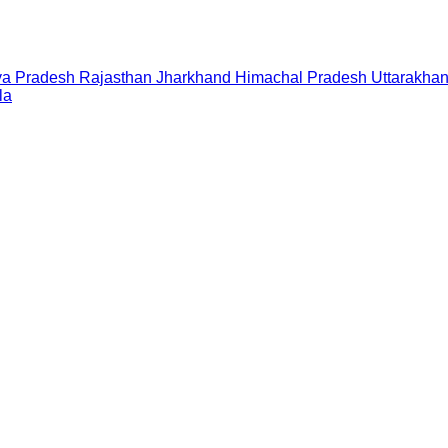
a Pradesh
Rajasthan
Jharkhand
Himachal Pradesh
Uttarakha
la