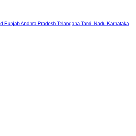
nd
Punjab
Andhra Pradesh
Telangana
Tamil Nadu
Karnataka