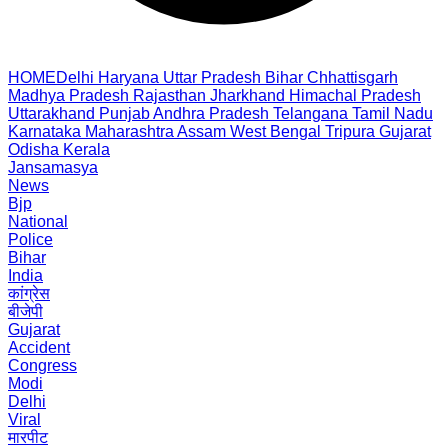
HOME
Delhi
Haryana
Uttar Pradesh
Bihar
Chhattisgarh
Madhya Pradesh
Rajasthan
Jharkhand
Himachal Pradesh
Uttarakhand
Punjab
Andhra Pradesh
Telangana
Tamil Nadu
Karnataka
Maharashtra
Assam
West Bengal
Tripura
Gujarat
Odisha
Kerala
Jansamasya
News
Bjp
National
Police
Bihar
India
कांग्रेस
बीजेपी
Gujarat
Accident
Congress
Modi
Delhi
Viral
मारपीट