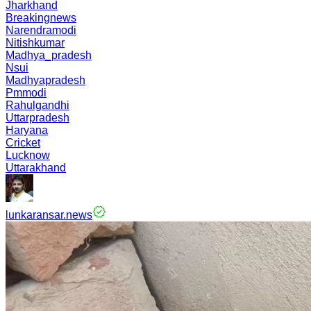
Jharkhand
Breakingnews
Narendramodi
Nitishkumar
Madhya_pradesh
Nsui
Madhyapradesh
Pmmodi
Rahulgandhi
Uttarpradesh
Haryana
Cricket
Lucknow
Uttarakhand
lunkaransar.news