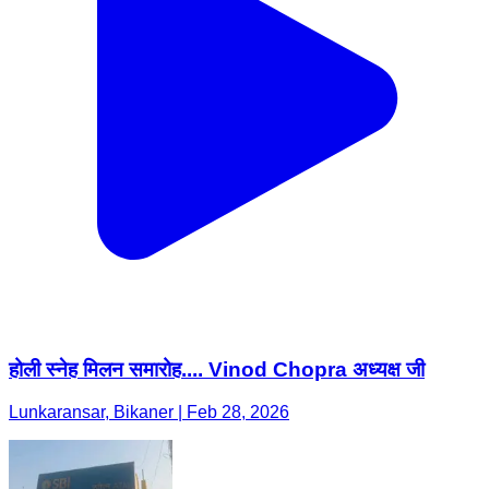
होली स्नेह मिलन समारोह.... Vinod Chopra अध्यक्ष जी
Lunkaransar, Bikaner | Feb 28, 2026