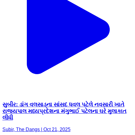
સુબીર: ડાંગ વલસાડના સાંસદ ધવલ પટેલે નવસારી ખાતે
રાજ્યપાલ મધ્યપ્રદેશના મંગુભાઈ પટેલના ઘરે મુલાકાત
લીધી
Subir, The Dangs | Oct 21, 2025