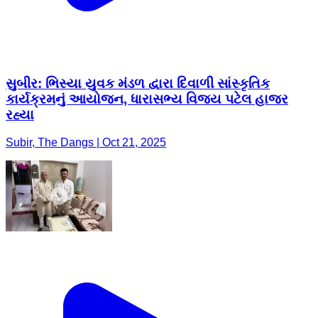
સુબીર: ભિસ્યા યુવક મંડળ દ્વારા દિવાળી સાંસ્કૃતિક
કાર્યક્રમનું આયોજન, ધારાસભ્ય વિજય પટેલ હાજર
રહ્યા
Subir, The Dangs | Oct 21, 2025