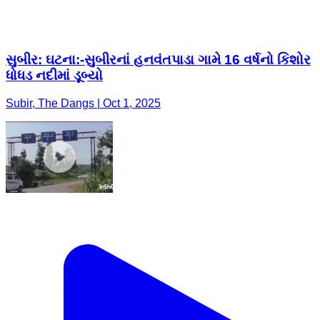
સુબીર: ઘટના:-સુબીરનાં હનવંતપાડા ગામે 16 વર્ષનો કિશોર
ધોધડ નદીમાં ડૂબ્યો
Subir, The Dangs | Oct 1, 2025