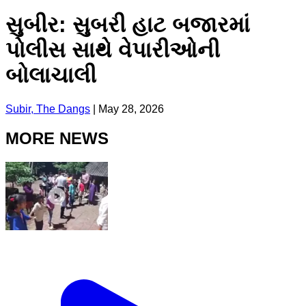
સુબીર: સુબરી હાટ બજારમાં
પોલીસ સાથે વેપારીઓની
બોલાચાલી
Subir, The Dangs
|
May 28, 2026
MORE NEWS