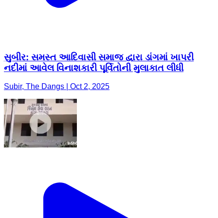
સુબીર: સમસ્ત આદિવાસી સમાજ દ્વારા ડાંગમાં ખાપરી
નદીમાં આવેલ વિનાશકારી પૂર્વિતોની મુલાકાત લીધી
Subir, The Dangs | Oct 2, 2025