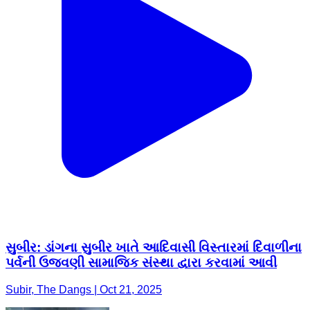
સુબીર: ડાંગના સુબીર ખાતે આદિવાસી વિસ્તારમાં દિવાળીના
પર્વની ઉજવણી સામાજિક સંસ્થા દ્વારા કરવામાં આવી
Subir, The Dangs | Oct 21, 2025