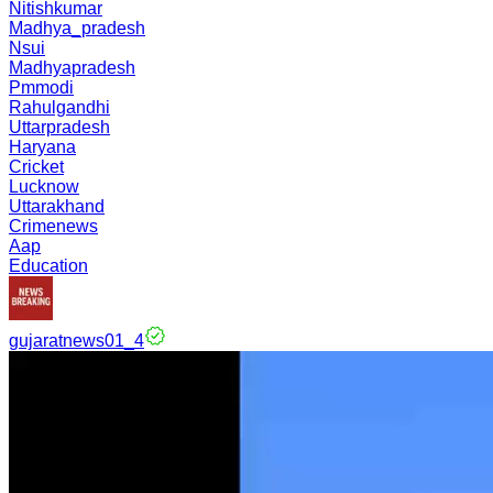
Nitishkumar
Madhya_pradesh
Nsui
Madhyapradesh
Pmmodi
Rahulgandhi
Uttarpradesh
Haryana
Cricket
Lucknow
Uttarakhand
Crimenews
Aap
Education
gujaratnews01_4