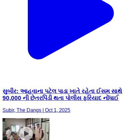
સુબીર: આહવાના પટેલ પાડા ખાતે રહેતા ઈસમ સાથે
90,000 ની છેતરપિંડી થતા પોલીસ ફરિયાદ નોંધાઈ
Subir, The Dangs | Oct 1, 2025