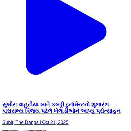
સુબીર: વાહુટીયા ખાતે કબડ્ડી ટુર્નામેન્ટનો શુભારંભ —
ધારાસભ્ય વિજય પટેલે ખેલાડીઓને આપ્યું પ્રોત્સાહન
Subir, The Dangs | Oct 21, 2025