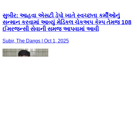
સુબીર: આહવા એસટી ડેપો ખાતે સ્વચ્છતા કર્મીઓનું
સન્માન કરવામાં આવ્યું મેડિકલ ચેકઅપ કેમ્પ તેમજ 108
ઈમરજન્સી સેવાની સમજ આપવામાં આવી
Subir, The Dangs | Oct 1, 2025