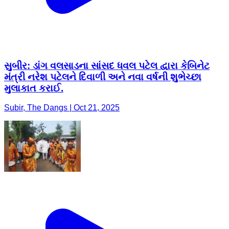
સુબીર: ડાંગ વલસાડના સાંસદ ધવલ પટેલ દ્વારા કેબિનેટ
મંત્રી નરેશ પટેલને દિવાળી અને નવા વર્ષની શુભેચ્છા
મુલાકાત કરાઈ.
Subir, The Dangs | Oct 21, 2025