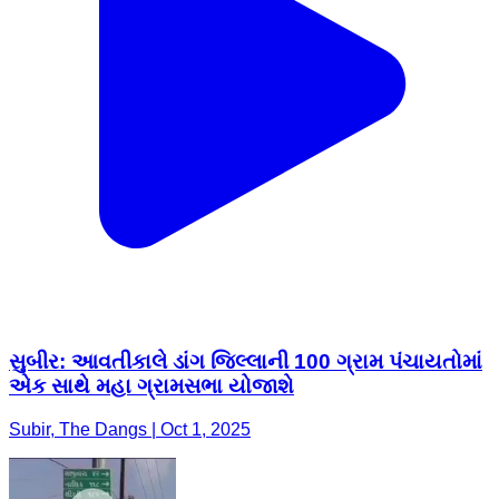
સુબીર: આવતીકાલે ડાંગ જિલ્લાની 100 ગ્રામ પંચાયતોમાં
એક સાથે મહા ગ્રામસભા યોજાશે
Subir, The Dangs | Oct 1, 2025