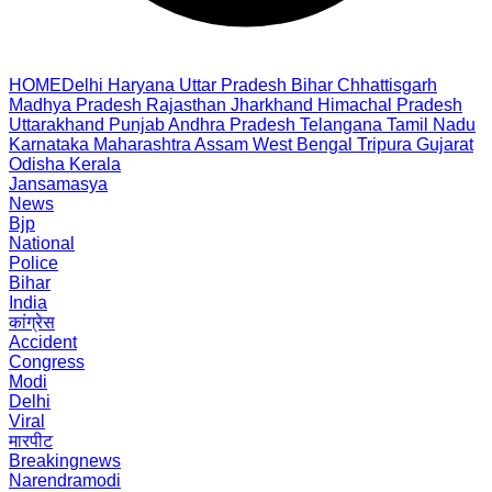
HOME
Delhi
Haryana
Uttar Pradesh
Bihar
Chhattisgarh
Madhya Pradesh
Rajasthan
Jharkhand
Himachal Pradesh
Uttarakhand
Punjab
Andhra Pradesh
Telangana
Tamil Nadu
Karnataka
Maharashtra
Assam
West Bengal
Tripura
Gujarat
Odisha
Kerala
Jansamasya
News
Bjp
National
Police
Bihar
India
कांग्रेस
Accident
Congress
Modi
Delhi
Viral
मारपीट
Breakingnews
Narendramodi