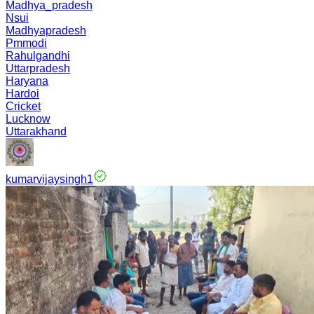
Madhya_pradesh
Nsui
Madhyapradesh
Pmmodi
Rahulgandhi
Uttarpradesh
Haryana
Hardoi
Cricket
Lucknow
Uttarakhand
kumarvijaysingh1