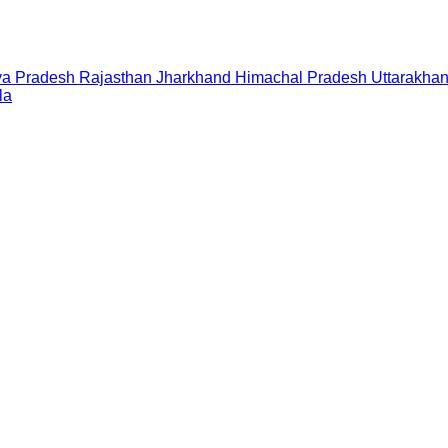
a Pradesh
Rajasthan
Jharkhand
Himachal Pradesh
Uttarakha
la