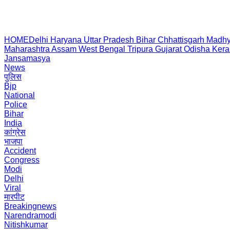
HOME
Delhi
Haryana
Uttar Pradesh
Bihar
Chhattisgarh
Madhy
Maharashtra
Assam
West Bengal
Tripura
Gujarat
Odisha
Kera
Jansamasya
News
पुलिस
Bjp
National
Police
Bihar
India
कांग्रेस
भाजपा
Accident
Congress
Modi
Delhi
Viral
मारपीट
Breakingnews
Narendramodi
Nitishkumar