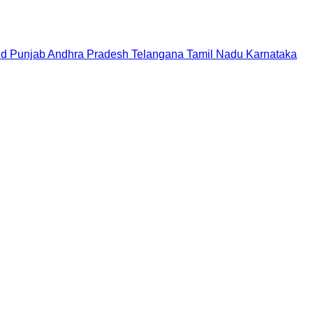
nd
Punjab
Andhra Pradesh
Telangana
Tamil Nadu
Karnataka