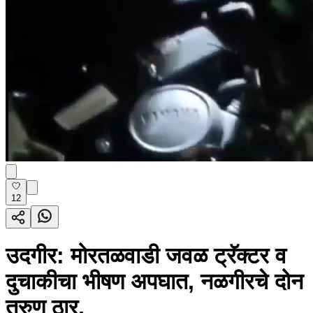
12
उदगीर: मोरतळवाडी जवळ ट्रॅक्टर व
दुचाकीचा भीषण अपघात, नळगीरचे दोन
तरुण ठार,