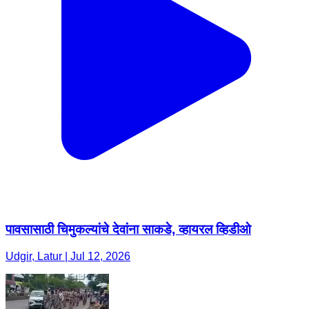
पावसासाठी चिमुकल्यांचे देवांना साकडे, व्हायरल व्हिडीओ
Udgir, Latur | Jul 12, 2026