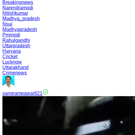
Breakingnews
Narendramodi
Nitishkumar
Madhya_pradesh
Nsui
Madhyapradesh
Pmmodi
Rahulgandhi
Uttarpradesh
Haryana
Cricket
Lucknow
Uttarakhand
Crimenews
sangrampawar821