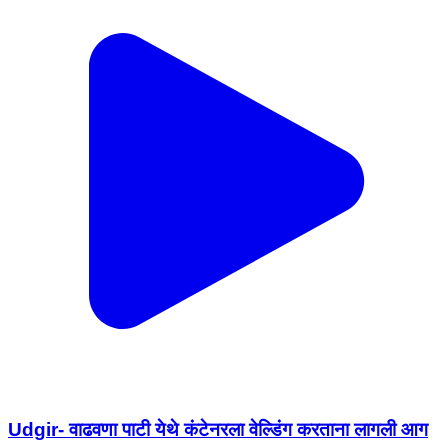
Udgir- वाढवणा पाटी येथे कंटेनरला वेल्डिंग करताना लागली आग