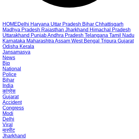
HOME
Delhi
Haryana
Uttar Pradesh
Bihar
Chhattisgarh
Madhya Pradesh
Rajasthan
Jharkhand
Himachal Pradesh
Uttarakhand
Punjab
Andhra Pradesh
Telangana
Tamil Nadu
Karnataka
Maharashtra
Assam
West Bengal
Tripura
Gujarat
Odisha
Kerala
Jansamasya
News
Bjp
National
Police
Bihar
India
कांग्रेस
Gujarat
Accident
Congress
Modi
Delhi
Viral
मारपीट
Jharkhand