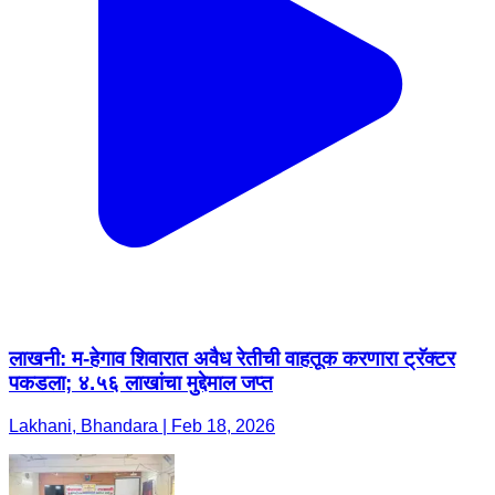
लाखनी: म-हेगाव शिवारात अवैध रेतीची वाहतूक करणारा ट्रॅक्टर
पकडला; ४.५६ लाखांचा मुद्देमाल जप्त
Lakhani, Bhandara | Feb 18, 2026