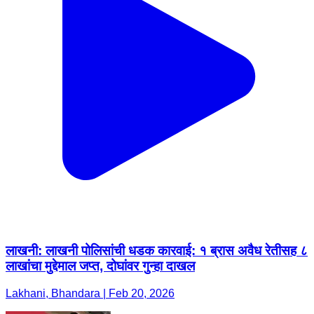
लाखनी: लाखनी पोलिसांची धडक कारवाई: १ ब्रास अवैध रेतीसह ८
लाखांचा मुद्देमाल जप्त, दोघांवर गुन्हा दाखल
Lakhani, Bhandara | Feb 20, 2026