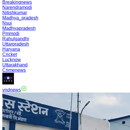
Breakingnews
Narendramodi
Nitishkumar
Madhya_pradesh
Nsui
Madhyapradesh
Pmmodi
Rahulgandhi
Uttarpradesh
Haryana
Cricket
Lucknow
Uttarakhand
Crimenews
vndnews