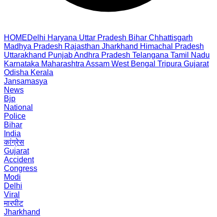
HOME
Delhi
Haryana
Uttar Pradesh
Bihar
Chhattisgarh
Madhya Pradesh
Rajasthan
Jharkhand
Himachal Pradesh
Uttarakhand
Punjab
Andhra Pradesh
Telangana
Tamil Nadu
Karnataka
Maharashtra
Assam
West Bengal
Tripura
Gujarat
Odisha
Kerala
Jansamasya
News
Bjp
National
Police
Bihar
India
कांग्रेस
Gujarat
Accident
Congress
Modi
Delhi
Viral
मारपीट
Jharkhand