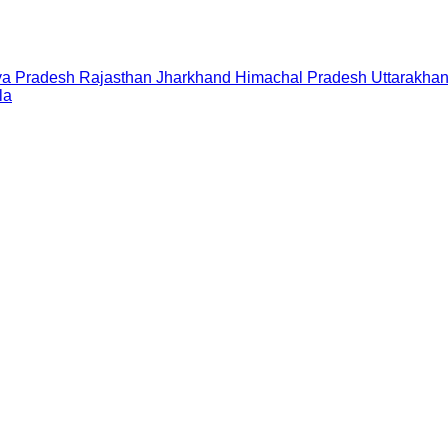
a Pradesh
Rajasthan
Jharkhand
Himachal Pradesh
Uttarakha
la