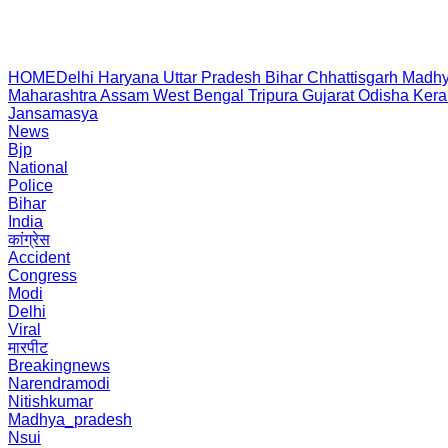
HOME
Delhi
Haryana
Uttar Pradesh
Bihar
Chhattisgarh
Madhy
Maharashtra
Assam
West Bengal
Tripura
Gujarat
Odisha
Kera
Jansamasya
News
Bjp
National
Police
Bihar
India
कांग्रेस
Accident
Congress
Modi
Delhi
Viral
मारपीट
Breakingnews
Narendramodi
Nitishkumar
Madhya_pradesh
Nsui