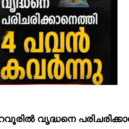
ൂരിൽ വൃദ്ധനെ പരിചരിക്ക