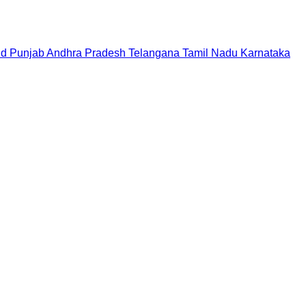
nd
Punjab
Andhra Pradesh
Telangana
Tamil Nadu
Karnataka