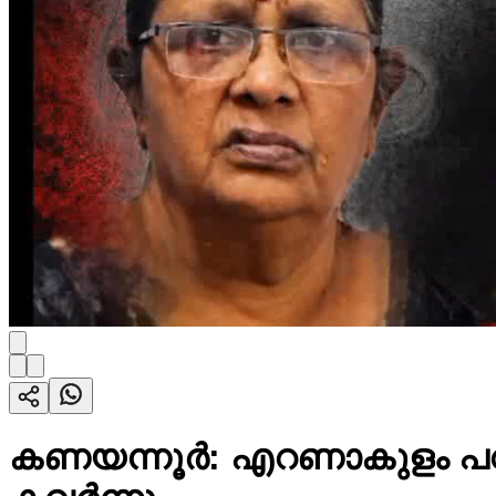
കണയന്നൂർ: എറണാകുളം പറവ