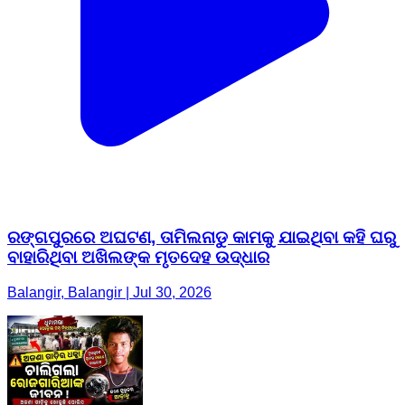
ରଙ୍ଗପୁରରେ ଅଘଟଣ, ତାମିଲନାଡୁ କାମକୁ ଯାଇଥିବା କହି ଘରୁ
ବାହାରିଥିବା ଅଖିଲଙ୍କ ମୃତଦେହ ଉଦ୍ଧାର
Balangir, Balangir | Jul 30, 2026