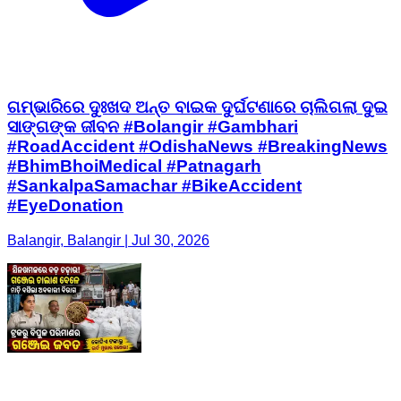
ଗମ୍ଭାରିରେ ଦୁଃଖଦ ଅନ୍ତ ବାଇକ ଦୁର୍ଘଟଣାରେ ଚାଲିଗଲା ଦୁଇ
ସାଙ୍ଗଙ୍କ ଜୀବନ #Bolangir #Gambhari
#RoadAccident #OdishaNews #BreakingNews
#BhimBhoiMedical #Patnagarh
#SankalpaSamachar #BikeAccident
#EyeDonation
Balangir, Balangir | Jul 30, 2026