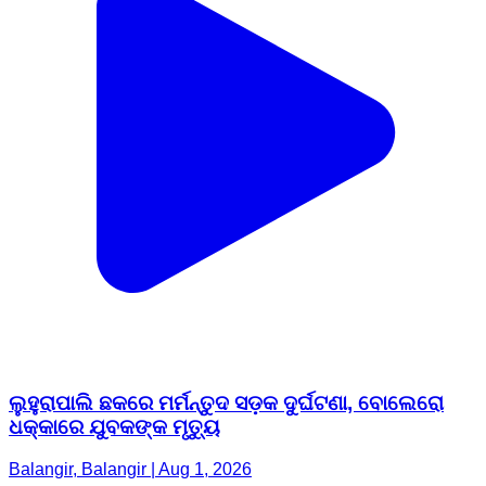
ଲୁହୁରାପାଲି ଛକରେ ମର୍ମନ୍ତୁଦ ସଡ଼କ ଦୁର୍ଘଟଣା, ବୋଲେରୋ
ଧକ୍କାରେ ଯୁବକଙ୍କ ମୃତ୍ୟୁ
Balangir, Balangir | Aug 1, 2026