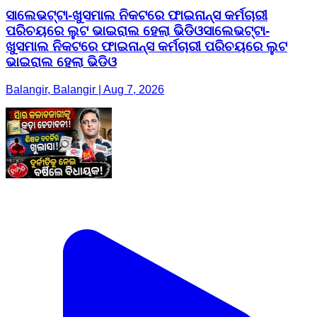
ସାଲେଭଟ୍ଟା-ଖୁସମାଲ ନିକଟରେ ଫାଇନାନ୍ସ କର୍ମଚାରୀ
ପରିଚୟରେ ଲୁଟ ଭାଇରାଲ ହେଲା ଭିଡିଓସାଲେଭଟ୍ଟା-
ଖୁସମାଲ ନିକଟରେ ଫାଇନାନ୍ସ କର୍ମଚାରୀ ପରିଚୟରେ ଲୁଟ
ଭାଇରାଲ ହେଲା ଭିଡିଓ
Balangir, Balangir | Aug 7, 2026