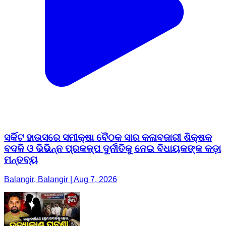
ସର୍କିଟ ହାଉସରେ ସମୀକ୍ଷା ବୈଠକ ସାର କଳାବଜାରୀ ଶିକ୍ଷକ
ବଦଳି ଓ ଭିଭିନ୍ନ ପ୍ରକଳ୍ପ ଦୁର୍ନୀତିକୁ ନେଇ ବିଧାୟକଙ୍କ କଡ଼ା
ମନ୍ତବ୍ୟ
Balangir, Balangir | Aug 7, 2026