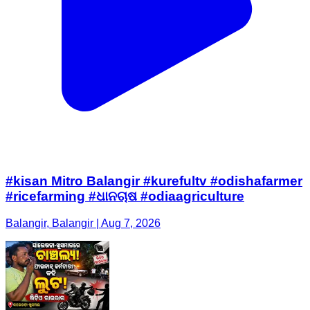
#kisan Mitro Balangir #kurefultv #odishafarmer
#ricefarming #ଧାନଚାଷ #odiaagriculture
Balangir, Balangir | Aug 7, 2026