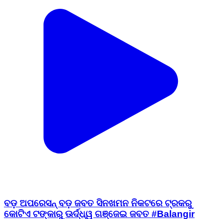
ବଡ଼ ଅପରେସନ୍ ବଡ଼ ଜବତ ସିନଖମନ ନିକଟରେ ଟ୍ରକରୁ
କୋଟିଏ ଟଙ୍କାରୁ ଊର୍ଦ୍ଧ୍ୱ ଗଞ୍ଜେଇ ଜବତ #Balangir