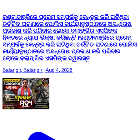
କଣ୍ଟାବାଞ୍ଜିରେ ପ୍ରେମ ସମ୍ପର୍କକୁ କେନ୍ଦ୍ର କରି ଘଟିଥିବା
ଚର୍ଚ୍ଚିତ ଘଟଣାରେ ପୋଲିସ କାର୍ଯ୍ୟାନୁଷ୍ଠାନରେ ଅସନ୍ତୋଷ
ପ୍ରକାଶ କରି ପରିବାର ଲୋକେ ବଲାଙ୍ଗିର ଏସପିଙ୍କ
ନିକଟରେ ନ୍ୟାୟ ଭିକ୍ଷା କରିଛନ୍ତି।କଣ୍ଟାବାଞ୍ଜିରେ ପ୍ରେମ
ସମ୍ପର୍କକୁ କେନ୍ଦ୍ର କରି ଘଟିଥିବା ଚର୍ଚ୍ଚିତ ଘଟଣାରେ ପୋଲିସ
କାର୍ଯ୍ୟାନୁଷ୍ଠାନରେ ଅସନ୍ତୋଷ ପ୍ରକାଶ କରି ପରିବାର
ଲୋକେ ବଲାଙ୍ଗିର ଏସପିଙ୍କ ଦ୍ୱାରସ୍ତ
Balangir, Balangir | Aug 4, 2026