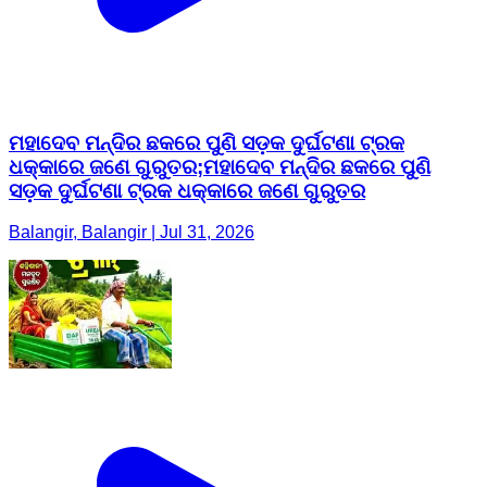
ମହାଦେବ ମନ୍ଦିର ଛକରେ ପୁଣି ସଡ଼କ ଦୁର୍ଘଟଣା ଟ୍ରକ
ଧକ୍କାରେ ଜଣେ ଗୁରୁତର;ମହାଦେବ ମନ୍ଦିର ଛକରେ ପୁଣି
ସଡ଼କ ଦୁର୍ଘଟଣା ଟ୍ରକ ଧକ୍କାରେ ଜଣେ ଗୁରୁତର
Balangir, Balangir | Jul 31, 2026