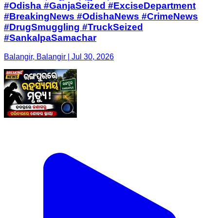
#Odisha #GanjaSeized #ExciseDepartment
#BreakingNews #OdishaNews #CrimeNews
#DrugSmuggling #TruckSeized
#SankalpaSamachar
Balangir, Balangir | Jul 30, 2026