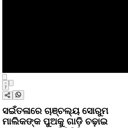
7
ସଇଁତଳାରେ ଚାଞ୍ଚଲ୍ୟ ସୋରୁମ
ମାଲିକଙ୍କ ପୁଅକୁ ଗାଡ଼ି ଚଢ଼ାଇ