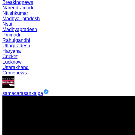
Breakingnews
Narendramodi
Nitishkumar
Madhya_pradesh
Nsui
Madhyapradesh
Pmmodi
Rahulgandhi
Uttarpradesh
Haryana
Cricket
Lucknow
Uttarakhand
Crimenews
samacarasankalpa