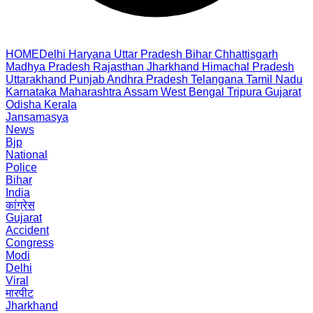
HOME
Delhi
Haryana
Uttar Pradesh
Bihar
Chhattisgarh
Madhya Pradesh
Rajasthan
Jharkhand
Himachal Pradesh
Uttarakhand
Punjab
Andhra Pradesh
Telangana
Tamil Nadu
Karnataka
Maharashtra
Assam
West Bengal
Tripura
Gujarat
Odisha
Kerala
Jansamasya
News
Bjp
National
Police
Bihar
India
कांग्रेस
Gujarat
Accident
Congress
Modi
Delhi
Viral
मारपीट
Jharkhand