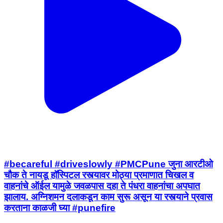
#becareful #driveslowly #PMCPune जुना आरटीओ
चौक ते नायडू हॉस्पिटल रस्त्यावर मोठ्या प्रमाणात चिखल व
वाहनांचे ऑईल यामुळे जवळपास दहा ते पंधरा वाहनांचा अपघात
झालाय. अग्निशमन दलाकडून काम सुरू असून या रस्त्याने प्रवास
करताना काळजी घ्या #punefire