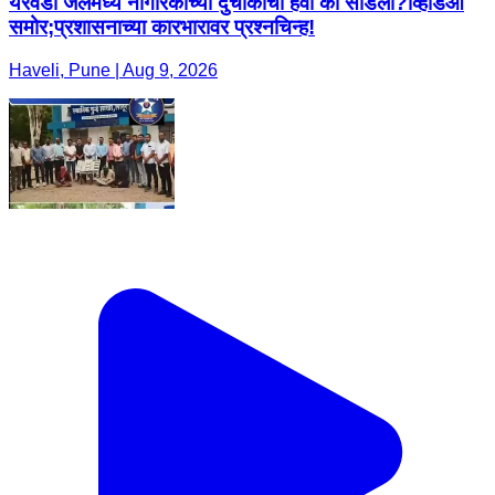
येरवडा जेलमध्ये नागरिकांच्या दुचाकींची हवा का सोडली?व्हिडिओ
समोर;प्रशासनाच्या कारभारावर प्रश्नचिन्ह!
Haveli, Pune | Aug 9, 2026