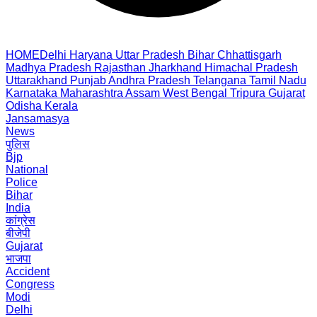
HOME
Delhi
Haryana
Uttar Pradesh
Bihar
Chhattisgarh
Madhya Pradesh
Rajasthan
Jharkhand
Himachal Pradesh
Uttarakhand
Punjab
Andhra Pradesh
Telangana
Tamil Nadu
Karnataka
Maharashtra
Assam
West Bengal
Tripura
Gujarat
Odisha
Kerala
Jansamasya
News
पुलिस
Bjp
National
Police
Bihar
India
कांग्रेस
बीजेपी
Gujarat
भाजपा
Accident
Congress
Modi
Delhi