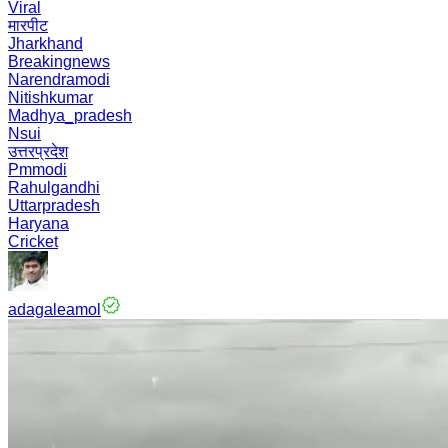
Viral
मारपीट
Jharkhand
Breakingnews
Narendramodi
Nitishkumar
Madhya_pradesh
Nsui
उत्तरप्रदेश
Pmmodi
Rahulgandhi
Uttarpradesh
Haryana
Cricket
adagaleamol