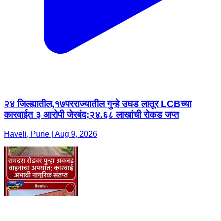
२४ जिल्ह्यातील,१७परराज्यातील गुन्हे उघड लातूर LCBच्या
कारवाईत ३ आरोपी जेरबंद;२४.६८ लाखांची रोकड जप्त
Haveli, Pune | Aug 9, 2026