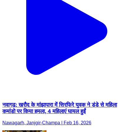
नवागढ़: खरौद के मांझापारा में सिरफिरे युवक ने डंडे से महिला
कमांडो पर किया हमला, 4 महिलाएं घायल हुईं
Nawagarh, Janjgir-Champa | Feb 16, 2026