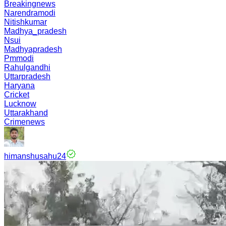
Breakingnews
Narendramodi
Nitishkumar
Madhya_pradesh
Nsui
Madhyapradesh
Pmmodi
Rahulgandhi
Uttarpradesh
Haryana
Cricket
Lucknow
Uttarakhand
Crimenews
himanshusahu24