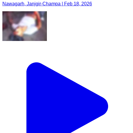
Nawagarh, Janjgir-Champa | Feb 18, 2026