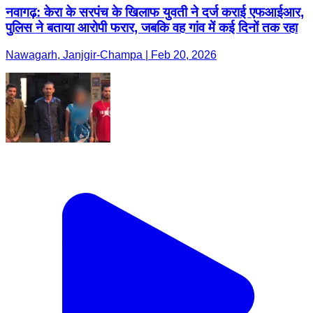
नवागढ़: केरा के सरपंच के खिलाफ युवती ने दर्ज कराई एफआईआर,
पुलिस ने बताया आरोपी फरार, जबकि वह गांव में कई दिनों तक रहा
Nawagarh, Janjgir-Champa | Feb 20, 2026