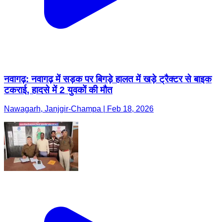
नवागढ़: नवागढ़ में सड़क पर बिगड़े हालत में खड़े ट्रैक्टर से बाइक
टकराई, हादसे में 2 युवकों की मौत
Nawagarh, Janjgir-Champa | Feb 18, 2026