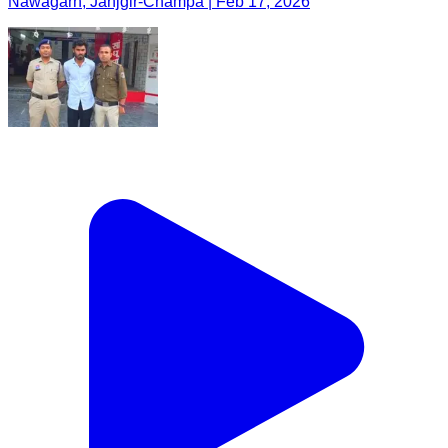
Nawagarh, Janjgir-Champa | Feb 17, 2026