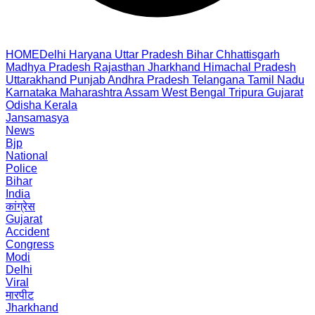
HOME
Delhi
Haryana
Uttar Pradesh
Bihar
Chhattisgarh
Madhya Pradesh
Rajasthan
Jharkhand
Himachal Pradesh
Uttarakhand
Punjab
Andhra Pradesh
Telangana
Tamil Nadu
Karnataka
Maharashtra
Assam
West Bengal
Tripura
Gujarat
Odisha
Kerala
Jansamasya
News
Bjp
National
Police
Bihar
India
कांग्रेस
Gujarat
Accident
Congress
Modi
Delhi
Viral
मारपीट
Jharkhand