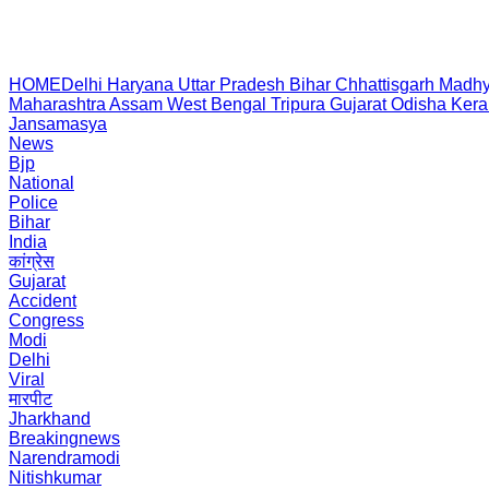
HOME
Delhi
Haryana
Uttar Pradesh
Bihar
Chhattisgarh
Madhy
Maharashtra
Assam
West Bengal
Tripura
Gujarat
Odisha
Kera
Jansamasya
News
Bjp
National
Police
Bihar
India
कांग्रेस
Gujarat
Accident
Congress
Modi
Delhi
Viral
मारपीट
Jharkhand
Breakingnews
Narendramodi
Nitishkumar