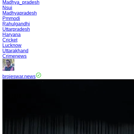
Madhya_pradesh
Nsui
Madhyapradesh
Pmmodi
Rahulgandhi
Uttarpradesh
Haryana
Cricket
Lucknow
Uttarakhand
Crimenews
brojeswar.news