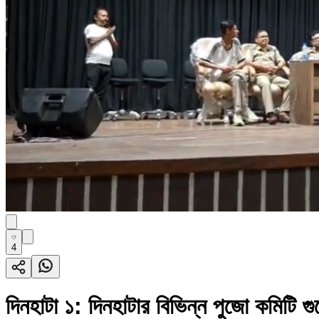
4
দিনহাটা ১: দিনহাটার বিভিন্ন পুজো কমিটি গ