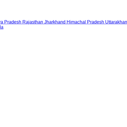
a Pradesh
Rajasthan
Jharkhand
Himachal Pradesh
Uttarakha
la