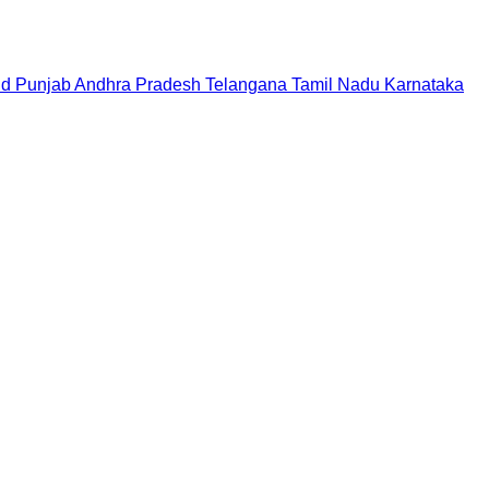
nd
Punjab
Andhra Pradesh
Telangana
Tamil Nadu
Karnataka