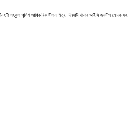
 দিনহাটা মহকুমা পুলিশ আধিকারিক ধীমান মিত্র, দিনহাটা থানার আইসি জয়দীপ মোদক সহ