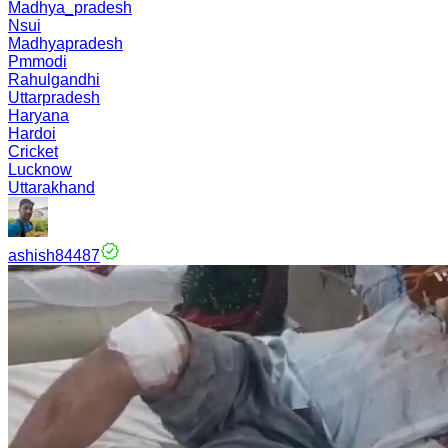
Madhya_pradesh
Nsui
Madhyapradesh
Pmmodi
Rahulgandhi
Uttarpradesh
Haryana
Hardoi
Cricket
Lucknow
Uttarakhand
ashish84487