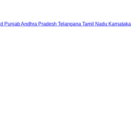
nd
Punjab
Andhra Pradesh
Telangana
Tamil Nadu
Karnataka