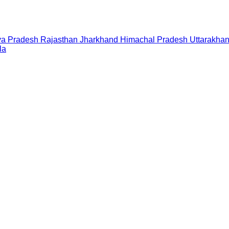
a Pradesh
Rajasthan
Jharkhand
Himachal Pradesh
Uttarakha
la