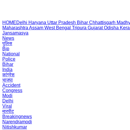
HOME
Delhi
Haryana
Uttar Pradesh
Bihar
Chhattisgarh
Madhy
Maharashtra
Assam
West Bengal
Tripura
Gujarat
Odisha
Kera
Jansamasya
News
पुलिस
Bjp
National
Police
Bihar
India
कांग्रेस
भाजपा
Accident
Congress
Modi
Delhi
Viral
मारपीट
Breakingnews
Narendramodi
Nitishkumar